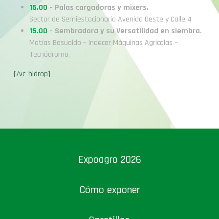
15.00
– Palas cargadoras y mixers.
Sector de Semiestacionaria Avenida Oeste y Calle 4
15.00
– Sembradora y su Versatilidad en siembra.
Matías Basualdo – Indecar Máquinas Agrícolas –
Tecnódromo.
[/vc_hidrop]
Expoagro 2026
Cómo exponer