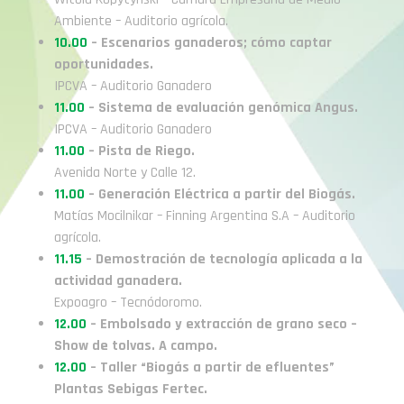
Ambiente – Auditorio agrícola.
10.00
– Escenarios ganaderos; cómo captar
oportunidades.
IPCVA – Auditorio Ganadero
11.00
– Sistema de evaluación genómica Angus.
IPCVA – Auditorio Ganadero
11.00
– Pista de Riego.
Avenida Norte y Calle 12.
11.00
– Generación Eléctrica a partir del Biogás.
Matías Mocilnikar – Finning Argentina S.A – Auditorio
agrícola.
11.15
– Demostración de tecnología aplicada a la
actividad ganadera.
Expoagro – Tecnódoromo.
12.00
– Embolsado y extracción de grano seco –
Show de tolvas. A campo.
12.00
– Taller “Biogás a partir de efluentes”
Plantas Sebigas Fertec.