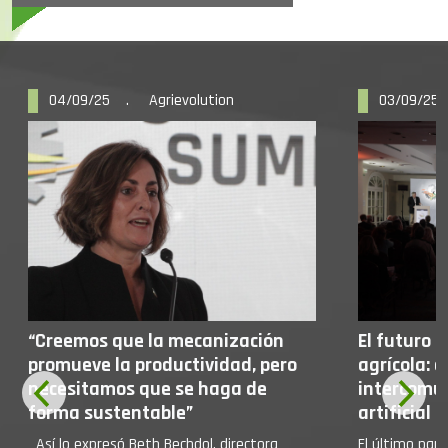
04/09/25 . Agrievolution
03/09/25 
“Creemos que la mecanización
El futuro 
promueve la productividad, pero
agrícola: 
necesitamos que se haga de
intercomun
forma sustentable”
artificial
Así lo expresó Beth Bechdol, directora
El último pan