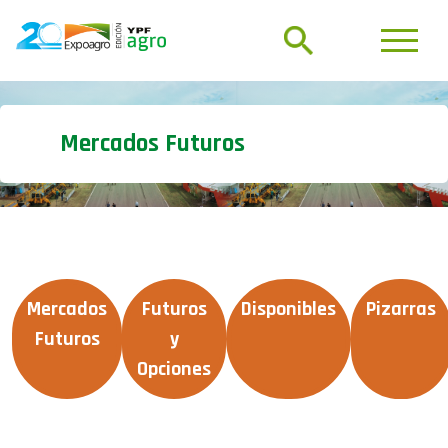
Mercados Futuros
Mercados
Futuros
Disponibles
Pizarras
Futuros
y
Opciones