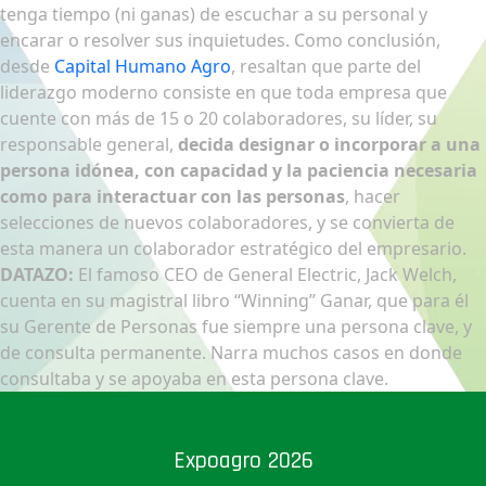
tenga tiempo (ni ganas) de escuchar a su personal y
encarar o resolver sus inquietudes. Como conclusión,
desde
Capital Humano Agro
, resaltan que parte del
liderazgo moderno consiste en que toda empresa que
cuente con más de 15 o 20 colaboradores, su líder, su
responsable general,
decida designar o incorporar a una
persona idónea, con capacidad y la paciencia necesaria
como para interactuar con las personas
, hacer
selecciones de nuevos colaboradores, y se convierta de
esta manera un colaborador estratégico del empresario.
DATAZO:
El famoso CEO de General Electric, Jack Welch,
cuenta en su magistral libro “Winning” Ganar, que para él
su Gerente de Personas fue siempre una persona clave, y
de consulta permanente. Narra muchos casos en donde
consultaba y se apoyaba en esta persona clave.
Expoagro 2026