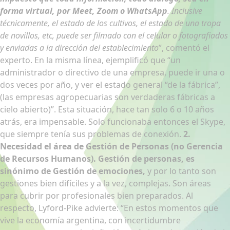
forma virtual, por Meet, Zoom o WhatsApp
. Inclusive
técnicamente, el estado de los cultivos, el estado de una tropa
de novillos, etc, puede ser filmado con el celular o fotografiados
y enviadas a la dirección del establecimiento
”, comentó el
experto. En la misma línea, ejemplificó que “un
administrador o directivo de una empresa, puede ir una o
dos veces por año, y ver el estado general “de la fábrica”,
(las empresas agropecuarias son verdaderas fábricas a
cielo abierto)”. Esta situación, hace tan solo 6 o 10 años
atrás, era impensable. Solo funcionaba entonces el Skype,
que siempre tenía sus problemas de conexión.
2.
Necesidad el área de Gestión de Personas (no Gerencia
de Recursos Humanos).
Gestión de personas, es
sinónimo de Gestión de emociones,
y por lo tanto son
gestiones bien difíciles y a la vez, complejas. Son áreas
para cubrir por profesionales bien preparados. Al
respecto, Lyford-Pike advierte: “En estos momentos que
vive la economía argentina, con incertidumbre