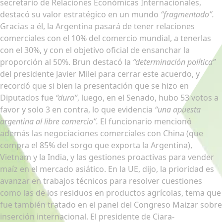
secretario de Relaciones Económicas Internacionales,
destacó su valor estratégico en un mundo
“fragmentado”.
Gracias a él, la Argentina pasará de tener relaciones
comerciales con el 10% del comercio mundial, a tenerlas
con el 30%, y con el objetivo oficial de ensanchar la
proporción al 50%. Brun destacó la
“determinación política”
del presidente Javier Milei para cerrar este acuerdo, y
recordó que si bien la presentación que se hizo en
Diputados fue
“dura”
, luego, en el Senado, hubo 53 votos a
favor y solo 3 en contra, lo que evidencia
“una apuesta
argentina al libre comercio”.
El funcionario mencionó
además las negociaciones comerciales con China (que
compra el 85% del sorgo que exporta la Argentina),
Vietnam y la India, y las gestiones proactivas para vender
maíz en el mercado asiático. En la UE, dijo, la prioridad es
avanzar en trabajos técnicos para resolver cuestiones
como las de los residuos en productos agrícolas, tema que
fue también tratado en el panel del Congreso Maizar sobre
inserción internacional. El presidente de Ciara-