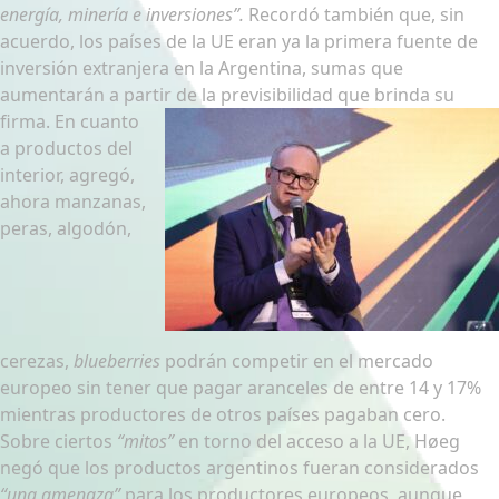
energía, minería e inversiones”.
Recordó también que, sin
acuerdo, los países de la UE eran ya la primera fuente de
inversión extranjera en la Argentina, sumas que
aumentarán a partir de la previsibilidad que brinda su
firma.
En cuanto
a productos del
interior, agregó,
ahora manzanas,
peras, algodón,
cerezas,
blueberries
podrán competir en el mercado
europeo sin tener que pagar aranceles de entre 14 y 17%
mientras productores de otros países pagaban cero.
Sobre ciertos
“mitos”
en torno del acceso a la UE, Høeg
negó que los productos argentinos fueran considerados
“una amenaza”
para los productores europeos, aunque