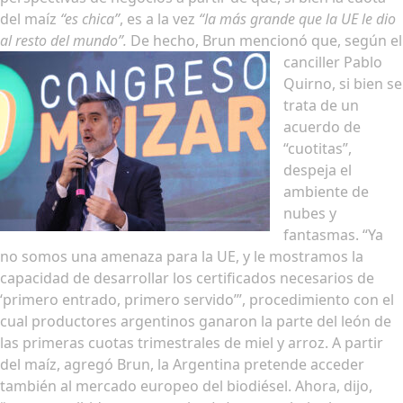
del maíz
“es chica”
, es a la vez
“la más grande que la UE le dio
al resto del mundo”.
De hecho, Brun mencionó que, según el
canciller Pablo
Quirno, si bien se
trata de un
acuerdo de
“cuotitas”,
despeja el
ambiente de
nubes y
fantasmas. “Ya
no somos una amenaza para la UE, y le mostramos la
capacidad de desarrollar los certificados necesarios de
‘primero entrado, primero servido’”, procedimiento con el
cual productores argentinos ganaron la parte del león de
las primeras cuotas trimestrales de miel y arroz. A partir
del maíz, agregó Brun, la Argentina pretende acceder
también al mercado europeo del biodiésel. Ahora, dijo,