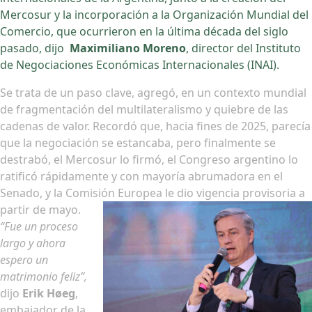
Mercosur y la incorporación a la Organización Mundial del
Comercio, que ocurrieron en la última década del siglo
pasado, dijo
Maximiliano Moreno
, director del Instituto
de Negociaciones Económicas Internacionales (INAI).
Se trata de un paso clave, agregó, en un contexto mundial
de fragmentación del multilateralismo y quiebre de las
cadenas de valor. Recordó que, hacia fines de 2025, parecía
que la negociación se estancaba, pero finalmente se
destrabó, el Mercosur lo firmó, el Congreso argentino lo
ratificó rápidamente y con mayoría abrumadora en el
Senado, y la Comisión Europea le dio vigencia provisoria a
partir de mayo.
“Fue un proceso
largo y ahora
espero un
matrimonio feliz”,
dijo
Erik Høeg
,
embajador de la