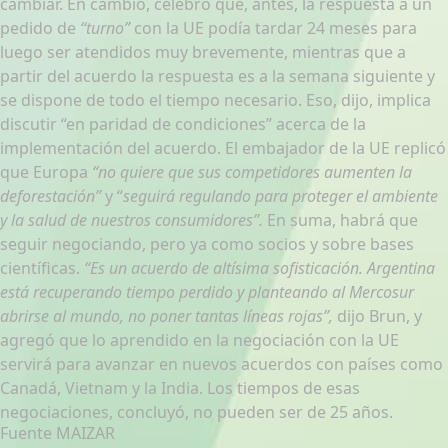
cambiar. En cambio, celebró que, antes, la respuesta a un
pedido de
“turno”
con la UE podía tardar 24 meses para
luego ser atendidos muy brevemente, mientras que a
partir del acuerdo la respuesta es a la semana siguiente y
se dispone de todo el tiempo necesario. Eso, dijo, implica
discutir “en paridad de condiciones” acerca de la
implementación del acuerdo. El embajador de la UE replicó
que Europa
“no quiere que sus competidores aumenten la
deforestación”
y “
seguirá regulando para proteger el ambiente
y la salud de nuestros consumidores”.
En suma, habrá que
seguir negociando, pero ya como socios y sobre bases
científicas.
“Es un acuerdo de altísima sofisticación. Argentina
está recuperando tiempo perdido y planteando al Mercosur
abrirse al mundo, no poner tantas líneas rojas”,
dijo Brun, y
agregó que lo aprendido en la negociación con la UE
servirá para avanzar en nuevos acuerdos con países como
Canadá, Vietnam y la India. Los tiempos de esas
negociaciones, concluyó, no pueden ser de 25 años.
Fuente MAIZAR