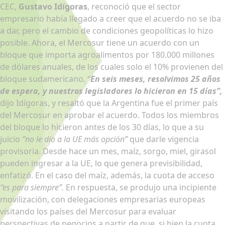
CEC,
Gustavo Idígoras
, reconoció que el sector
empresario había llegado a creer que el acuerdo no se iba
a dar, pero el cambio de condiciones geopolíticas lo hizo
posible. Ahora, el Mercosur tiene un acuerdo con un
bloque que importa agroalimentos por 180.000 millones
de dólares anuales, de los cuales solo el 10% provienen del
bloque sudamericano. “
En seis meses, resolvimos 25 años
de espera, y nuestros legisladores lo hicieron en 15 días”,
dijo Idígoras, y resaltó que la Argentina fue el primer país
del Mercosur en aprobar el acuerdo. Todos los miembros
del bloque lo hicieron antes de los 30 días, lo que a su
juicio
“no le dio a la UE más opción”
que darle vigencia
provisoria. Desde hace un mes, maíz, sorgo, miel, girasol
pueden ingresar a la UE, lo que genera previsibilidad,
enfatizó. En el caso del maíz, además, la cuota de acceso
“es para siempre”.
En respuesta, se produjo una incipiente
movilización, con delegaciones empresarias europeas
visitando los países del Mercosur para evaluar
perspectivas de negocios a partir de que, si bien la cuota