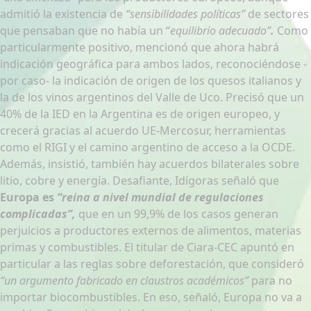
admitió la existencia de
“sensibilidades políticas”
de sectores
que pensaban que no había un “
equilibrio adecuado”
.
Como
particularmente positivo, mencionó que ahora habrá
indicación geográfica para ambos lados, reconociéndose -
por caso- la indicación de origen de los quesos italianos y
la de los vinos argentinos del Valle de Uco. Precisó que un
40% de la IED en la Argentina es de origen europeo, y
crecerá gracias al acuerdo UE-Mercosur, herramientas
como el RIGI y el camino argentino de acceso a la OCDE.
Además, insistió, también hay acuerdos bilaterales sobre
litio, cobre y energía. Desafiante, Idígoras señaló que
Europa es
“reina a nivel mundial de regulaciones
complicadas”,
que en un 99,9% de los casos generan
perjuicios a productores externos de alimentos, materias
primas y combustibles. El titular de Ciara-CEC apuntó en
particular a las reglas sobre deforestación, que consideró
“un argumento fabricado en claustros académicos”
para no
importar biocombustibles. En eso, señaló, Europa no va a