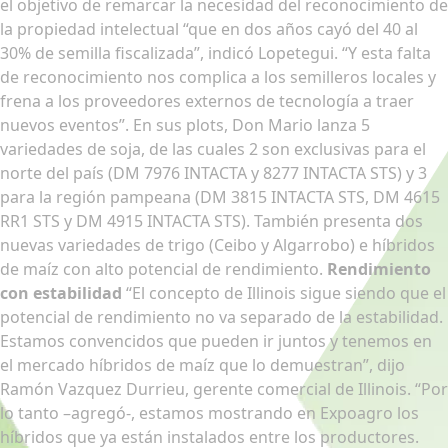
el objetivo de remarcar la necesidad del reconocimiento de
la propiedad intelectual “que en dos años cayó del 40 al
30% de semilla fiscalizada”, indicó Lopetegui. “Y esta falta
de reconocimiento nos complica a los semilleros locales y
frena a los proveedores externos de tecnología a traer
nuevos eventos”. En sus plots, Don Mario lanza 5
variedades de soja, de las cuales 2 son exclusivas para el
norte del país (DM 7976 INTACTA y 8277 INTACTA STS) y 3
para la región pampeana (DM 3815 INTACTA STS, DM 4615
RR1 STS y DM 4915 INTACTA STS). También presenta dos
nuevas variedades de trigo (Ceibo y Algarrobo) e híbridos
de maíz con alto potencial de rendimiento.
Rendimiento
con estabilidad
“El concepto de Illinois sigue siendo que el
potencial de rendimiento no va separado de la estabilidad.
Estamos convencidos que pueden ir juntos y tenemos en
el mercado híbridos de maíz que lo demuestran”, dijo
Ramón Vazquez Durrieu, gerente comercial de Illinois. “Por
lo tanto –agregó-, estamos mostrando en Expoagro los
híbridos que ya están instalados entre los productores.