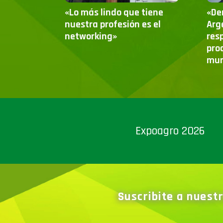
«Lo más lindo que tiene
«De
nuestra profesión es el
Arg
networking»
res
pro
mun
Expoagro 2026
Suscribite a nuest