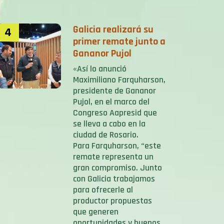
Galicia realizará su
4
primer remate junto a
Gananor Pujol
«Así lo anunció
Maximiliano Farquharson,
presidente de Gananor
Pujol, en el marco del
Congreso Aapresid que
se lleva a cabo en la
ciudad de Rosario.
Para Farquharson, “este
remate representa un
gran compromiso. Junto
con Galicia trabajamos
para ofrecerle al
productor propuestas
que generen
oportunidades y buenos