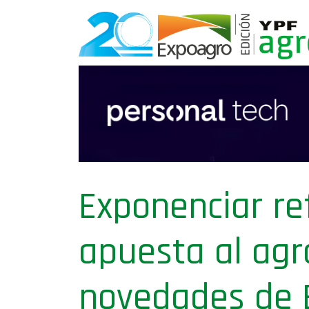
Exponenciar re
apuesta al agro
novedades de B