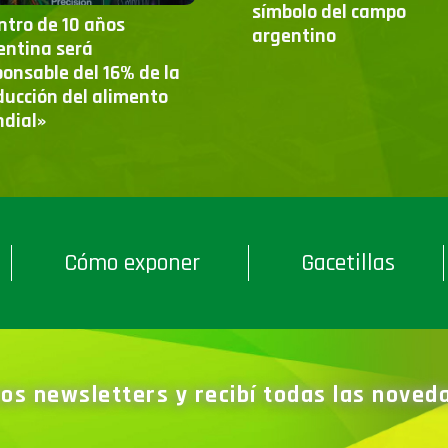
símbolo del campo
ntro de 10 años
argentino
entina será
ponsable del 16% de la
ducción del alimento
dial»
Cómo exponer
Gacetillas
ros newsletters y recibí todas las nove