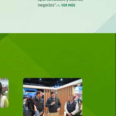
negocios”.»,
VER MÁS