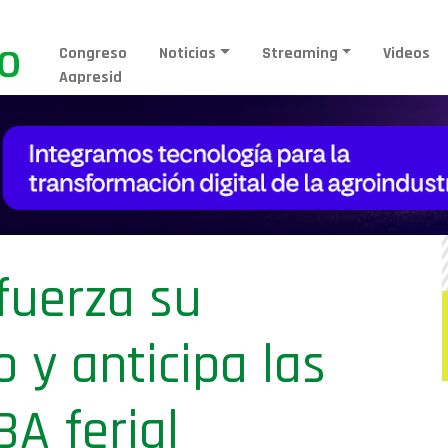
Congreso
Noticias
Streaming
Videos
Aapresid
fuerza su
 y anticipa las
A ferial