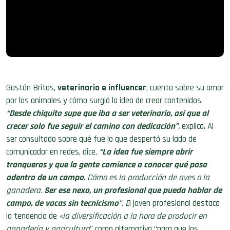
Gastón Britos,
veterinario e influencer
, cuenta sobre su amor
por los animales y cómo surgió la idea de crear contenidos.
“Desde chiquito supe que iba a ser veterinario, así que al
crecer solo fue seguir el camino con dedicación”
,
explica. Al
ser consultado sobre qué fue lo que despertó su lado de
comunicador en redes, dice,
“La idea fue siempre abrir
tranqueras y que la gente comience a conocer qué pasa
adentro de un campo
.
Cómo es la producción de aves o la
ganadera.
Ser ese nexo, un profesional que pueda hablar de
campo, de vacas sin tecnicismo
”. E
l joven profesional destaca
la tendencia de
«la diversificación a la hora de producir en
ganadería y agricultura
” como alternativa “para que los