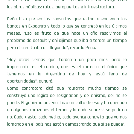
Peña hizo pie en las consultas que están atendiendo los
bancos en Expoagro y todo lo que se concretó en los últimos
meses. “Eso es fruto de que hace un año resolvimos el
problema de default y ahí dijimos que iba a tardar un tiempo
pero el crédito iba a ir llegando”, recordó Peña.
“Hay otros temas que tardarán un poco más, pero lo
importante es el camino, que es el correcto, el único que
tenemos en la Argentina de hoy y está lleno de
oportunidades”, auguró.
Como contracara citó que “durante mucho tiempo se
construyó una lógica de resignación y de cinismo, del no se
puede. El gobierno anterior hizo un culto de eso y ha quedado
en algunos corazones el temor y la duda sobre si se podrá o
no. Cada gesto, cada hecho, cada avance concreto que vamos
logrando en el país nos están demostrando que sí se puede”.
“Los argentinos somos mejores que esta vida que hemos
llevado y nos merecemos más que esto, pero tenemos que