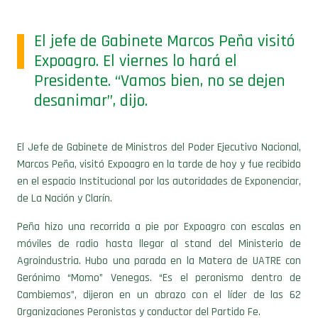
El jefe de Gabinete Marcos Peña visitó
Expoagro. El viernes lo hará el
Presidente. “Vamos bien, no se dejen
desanimar”, dijo.
El Jefe de Gabinete de Ministros del Poder Ejecutivo Nacional,
Marcos Peña, visitó Expoagro en la tarde de hoy y fue recibido
en el espacio Institucional por las autoridades de Exponenciar,
de La Nación y Clarín.
Peña hizo una recorrida a pie por Expoagro con escalas en
móviles de radio hasta llegar al stand del Ministerio de
Agroindustria. Hubo una parada en la Matera de UATRE con
Gerónimo “Momo” Venegas. “Es el peronismo dentro de
Cambiemos”, dijeron en un abrazo con el líder de las 62
Organizaciones Peronistas y conductor del Partido Fe.
Dijo estar “muy contento por ver lo que pasa en la exposición”