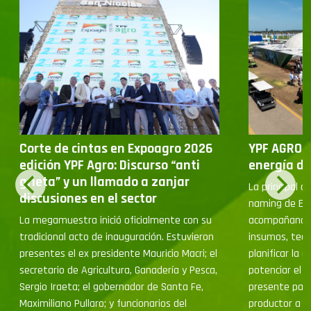
Corte de cintas en Expoagro 2026
YPF AGRO e
edición YPF Agro: Discurso “anti
energía de
grieta” y un llamado a zanjar
La principal c
discusiones en el sector
naming de Exp
La megamuestra inició oficialmente con su
acompañando a
tradicional acto de inauguración. Estuvieron
insumos, tecn
presentes el ex presidente Mauricio Macri; el
planificar la 
secretario de Agricultura, Ganadería y Pesca,
potenciar el 
Sergio Iraeta; el gobernador de Santa Fe,
presente par
Maximiliano Pullaro; y funcionarios del
productor a p