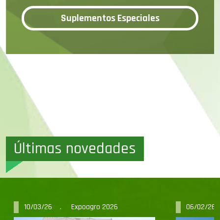
Suplementos Especiales
Últimas novedades
10/03/26 . Expoagro 2026
06/02/26