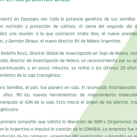
esentó en Expoagro con toda la potencia genética de sus semillas 
en nutrición y protección de cultivos. Al cierre del segundo día de
lizó una reunión a la que asistieron Andre Dias, el nuevo preside
as, y Germán Glineur, el nuevo director BV de Nidera Argentina.
, Rodolfo Rossi, Director Global de Investigación en Soja de Nidera, re
adá, director de Investigación de Nidera, un reconocimiento por su ap
 continuación, y en pocos minutos, se refirió a los últimos 20 año
amiento de la soja transgénica.
era Semillas, el país fue pionero en soja. El reconocido fitomejorador
os años ’80 las nuevas herramientas de mejoramiento molecular
 manipular el ADN de la soja. Esto marcó el origen de las plantas tr
 glifosato.
a primera compañía que solicitó la liberación de OGM´s (Organismos 
en la Argentina e impulsó la creación de la CONABIA. La empresa fue 
obación de las primeras variedades RR1 registradas y lanzadas en el