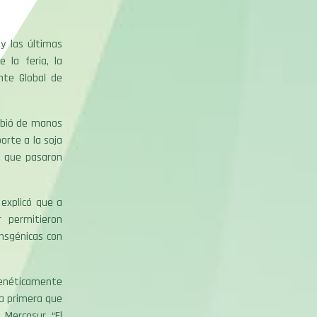
y las últimas
 la feria, la
nte Global de
cibió de manos
orte a la soja
s que pasaron
 explicó que a
 permitieron
ansgénicas con
Genéticamente
la primera que
 Mercosur. “El