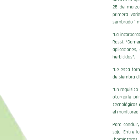
25 de marzo 
primera vari
sembrado 1 mi
“La incorpora
Rossi. “Come
aplicaciones
herbicidas”.
“De esta form
de siembra di
“Un requisito
otorgarle pri
tecnológicos 
el monitoreo y
Para concluir
soja. Entre l
(hemípteros, 