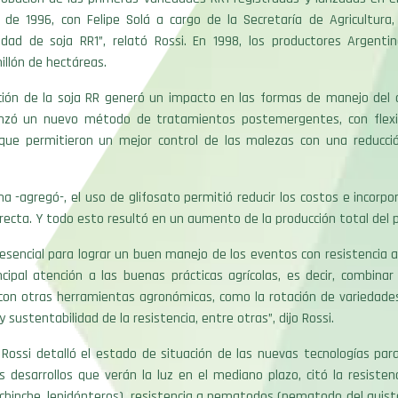
de 1996, con Felipe Solá a cargo de la Secretaría de Agricultura,
edad de soja RR1”, relató Rossi. En 1998, los productores Argenti
llón de hectáreas.
ción de la soja RR generó un impacto en las formas de manejo del cu
nzó un nuevo método de tratamientos postemergentes, con flexib
, que permitieron un mejor control de las malezas con una reducci
a -agregó-, el uso de glifosato permitió reducir los costos e incorpo
recta. Y todo esto resultó en un aumento de la producción total del p
 esencial para lograr un buen manejo de los eventos con resistencia a
ncipal atención a las buenas prácticas agrícolas, es decir, combina
con otras herramientas agronómicas, como la rotación de variedades
 sustentabilidad de la resistencia, entre otras”, dijo Rossi.
, Rossi detalló el estado de situación de las nuevas tecnologías para
os desarrollos que verán la luz en el mediano plazo, citó la resisten
chinche, lepidópteros), resistencia a nematodos (nematodo del quiste