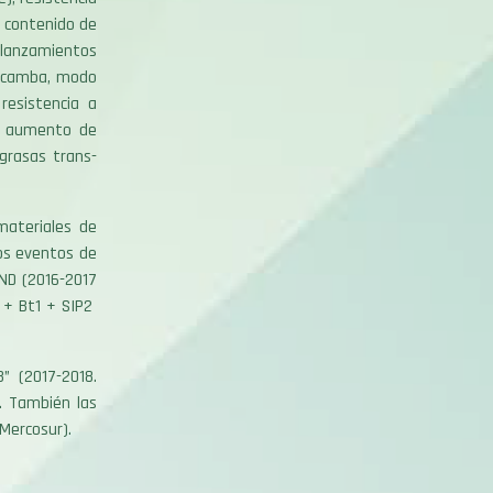
 contenido de
 lanzamientos
dicamba, modo
resistencia a
el aumento de
grasas trans-
materiales de
os eventos de
ND (2016-2017
a + Bt1 + SIP2
 (2017-2018.
. También las
 Mercosur).