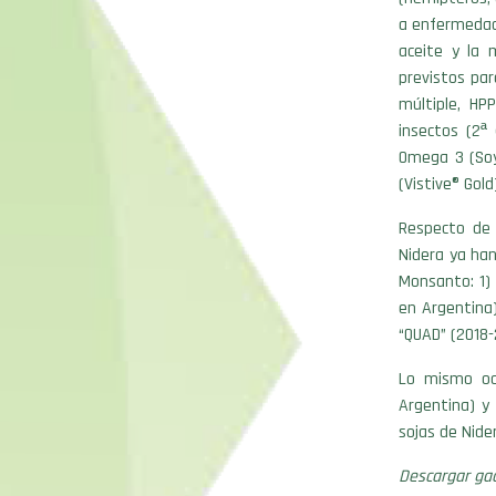
a enfermedad
aceite y la 
previstos pa
múltiple, HP
insectos (2ª
Omega 3 (Soy
(Vistive® Gold
Respecto de 
Nidera ya ha
Monsanto: 1)
en Argentina)
“QUAD” (2018-
Lo mismo oc
Argentina) y
sojas de Nide
Descargar gace