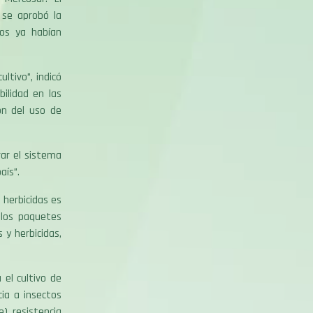
 se aprobó la
nos ya habían
ltivo”, indicó
ilidad en las
ón del uso de
rar el sistema
aís”.
 herbicidas es
r los paquetes
 y herbicidas,
 el cultivo de
cia a insectos
), resistencia