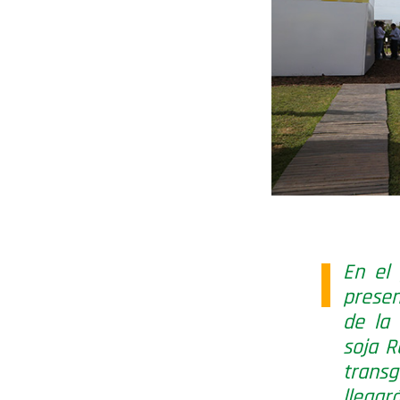
En el 
presen
de la 
soja R
transg
llegar