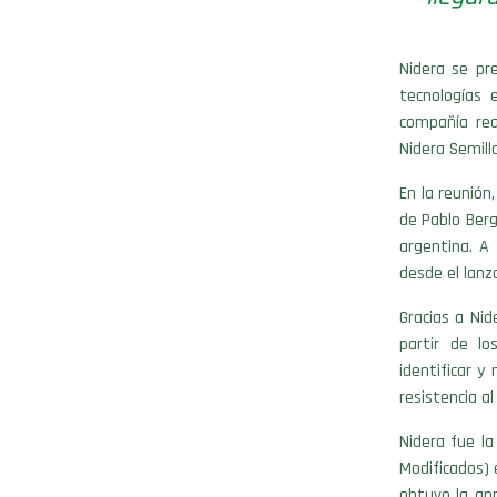
Nidera se pr
tecnologías 
compañía rea
Nidera Semill
En la reunión
de Pablo Berg
argentina. A
desde el lanz
Gracias a Nid
partir de l
identificar y
resistencia al
Nidera fue l
Modificados) 
obtuvo la apr