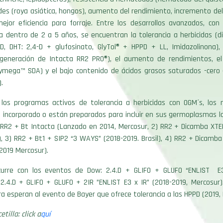
es (roya asiática, hongos), aumento del rendimiento, incremento del
mejor eficiencia para forraje. Entre los desarrollos avanzados, con
ra dentro de 2 a 5 años, se encuentran la tolerancia a herbicidas (
PD, DHT: 2,4-D + glufosinato, GlyTol® + HPPD + LL, Imidazolinona), 
 generación de Intacta RR2 PRO®), el aumento de rendimientos, 
mega™ SDA) y el bajo contenido de ácidos grasos saturados -cero 
).
los programas activos de tolerancia a herbicidas con OGM´s, los 
n incorporado o están preparados para incluir en sus germoplasmas l
 RR2 + Bt Intacta (Lanzado en 2014, Mercosur, 2) RR2 + Dicamba XTE
, 3) RR2 + Bt1 + SIP2 “3 WAYS” (2018-2019. Brasil), 4) RR2 + Dicamb
2019 Mercosur).
urre con los eventos de Dow: 2.4.D + GLIFO + GLUFO “ENLIST E3”
 2.4.D + GLIFO + GLUFO + 2IR ”ENLIST E3 x IR” (2018-2019, Mercosur)
ra esperan al evento de Bayer que ofrece tolerancia a las HPPD (2019,
tilla: click a
quí