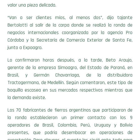
“Van a ser clientes míos, al menos dos”, dijo tajante
Bertolotti al salir de la carpa donde se realizó la ronda de
negocios internacionales coorganizada por la agencia Pro
Córdoba y la Secretaría de Comercio Exterior de Santa Fe,
junto a Expoagro.
Lo confirmaron horas después, a la tarde, Beto Araujo,
gerente de la empresa Simoagro, del Estado de Paraná, en
Brasil, y Germán Chavarriaga, de la distribuidora
Tractogermana, de Medellín. Según comentaron, este tipo de
boquilla escasea en sus mercados respectivos mientras que
la demanda existe.
Los 70 fabricantes de fierros argentinos que participaron de
la ronda establecieron un primer contacto con los 9
operadores de Brasil, Colombia, Perú, Uruguay y Bolivia
presentes, que podría desembocar en operaciones de
exportación. Para algunos, el evento les sirvió ante todo para
saber qué se está consumiendo en su rubro en los países