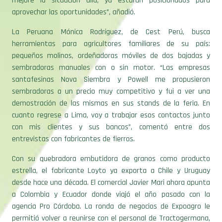
La Peruana Mónica Rodríguez, de Cest Perú, busca
herramientas para agricultores familiares de su país:
pequeños molinos, ordeñadoras móviles de dos bajadas y
sembradoras manuales con o sin motor. “Las empresas
santafesinas Nova Siembra y Powell me propusieron
sembradoras a un precio muy competitivo y fui a ver una
demostración de las mismas en sus stands de la feria. En
cuanto regrese a Lima, voy a trabajar esos contactos junto
con mis clientes y sus bancos”, comentó entre dos
entrevistas con fabricantes de fierros.
Con su quebradora embutidora de granos como producto
estrella, el fabricante Loyto ya exporta a Chile y Uruguay
desde hace una década. El comercial Javier Mari ahora apunta
a Colombia y Ecuador donde viajó el año pasado con la
agencia Pro Córdoba. La ronda de negocios de Expoagro le
permitió volver a reunirse con el personal de Tractogermana,
de Medellín, y seguir de cerca el desarrollo de la ganadería en