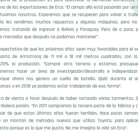
tino de las exportaciones de Erca. “El campo allá está pasando por 
tuvimos nosotros. Esperemos que se recuperen para volver a trabaj
 año les vendimos muchos repuestos y algunas máquinas, pero no
mos tratando de ingresar a Bolivia y Paraguay. Pero de a poco,
 a mercados que después no podamos mantener”.
a expectativa de que los próximos años sean muy favorables para el s
lanta de Armstrong de 11 mil a 18 mil metros cuadrados, con la
 20% la producción. “Compré otro terreno y estamos presupu
eremos hacer un área de investigación/desarrollo e independiza
rque ahora nos genera un cuello de botella. Ojalá durante el 
nces y en 2018 ya podamos estar trabajando de esa forma”.
to de viento a favor después de haber sorteado varias tormentas, Si
rdadera pasión. “En 2011 compramos la tercera parte de la fábrica y
sar de que estos últimos años fueron terribles. Hace pocas sema
 un montón de métodos nuevos que utiliza Toyota, para aplicar
sto porque es lo que me gusta. No me imagino la vida sin Erca”.