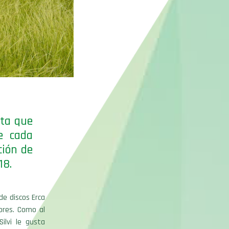
nta que
e cada
ción de
18.
de discos Erca
ores. Como al
ilvi le gusta