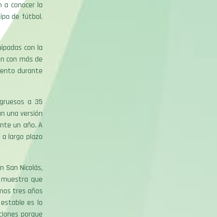
 a conocer la
ipo de fútbol.
ipadas con la
on con más de
iento durante
 gruesos a 35
án una versión
ante un año. A
a largo plazo
n San Nicolás,
a muestra que
imos tres años
estable es lo
ciones porque