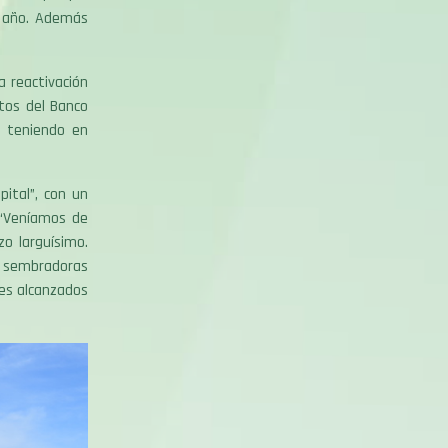
l año. Además
a reactivación
tos del Banco
s teniendo en
pital”, con un
 “Veníamos de
o larguísimo.
r sembradoras
nes alcanzados