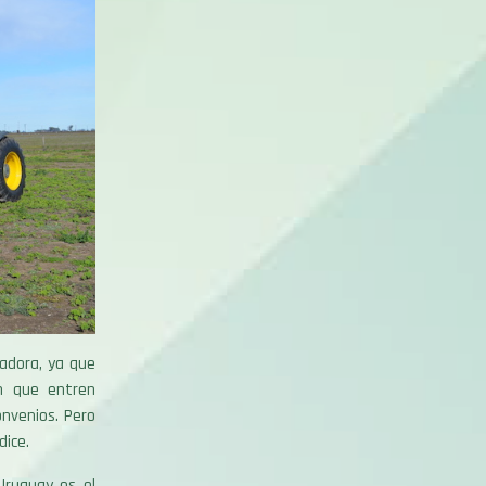
tadora, ya que
n que entren
nvenios. Pero
ice.
Uruguay es el