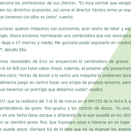
persona las preferencias de sus clientes. “Es muy normal que vengan
jan los distintos accesorios, así como el director técnico arma un equ
ue tenemos con ellos es único”, cuenta.
ductores quieren máquinas con autonomía, gran ancho de labor y equ
logía. Ahora estamos terminando una sembradora que nos encargar
ue llega a 27 metros y medio. Me gustaría poder exponerla en movim
, detalla Silvi.
timas novedades de Erca se encuentran la sembradora de granos
 la Air Drill con tolva sobre chasis. Además, el próximo año presentar
 tolva-carro. “Antes de lanzar a la venta una máquina la probamos dur
ialmente juega en contra hacer una etapa de pruebas extensa, pero 
ue tenemos un prestigio que debemos cuidar”, explica.
17, que se realizará del 7 al 10 de marzo en el KM 225 de la Ruta 9, e
 sembradoras de grano fino-grueso y las rastras de discos. “Es un
r en una fecha clave, porque a diferencia de lo que sucedió en los últ
n se siembra grano fino. Que Expoagro pase a hacerse en un lugar 
s puede pasar. Siempre fui de la idea que no se muevan las exposi