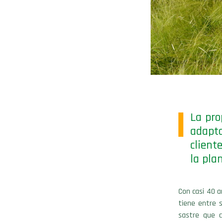
La pro
adapt
client
la pla
Con casi 40 a
tiene entre 
sastre que c