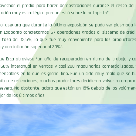
vechar el predio para hacer demostraciones durante el resto de
cación muy estratégica porque está sobre la autopista”.
o, asegura que durante la última exposición se pudo ver plasmada l
En Expoagro concretamos 67 operaciones gracias al sistema de crédi
 tasa del 13,5%, lo que fue muy conveniente para los productore
y una inflación superior al 30%”.
que Erca atraviesa “un año de recuperación en ritmo de trabajo y ca
60% interanual en ventas y casi 200 maquinarias comercializadas.
mentables en lo que es grano fino. Fue un ciclo muy malo que se hiz
quita de retenciones, muchos productores decidieron volver a compra
asevera. No obstante, aclara que están un 15% debajo de los volúme
jor de los últimos años.