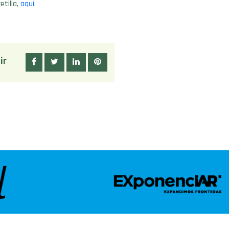
etilla,
aquí.
ir