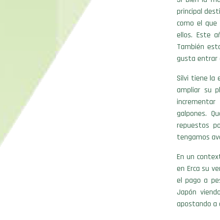
principal des
como el que 
ellos. Este
También esta
gusta entrar
Silvi tiene l
ampliar su p
incrementar
galpones. Qu
repuestos po
tengamos ava
En un contex
en Erca su ve
el pago a pe
Japón viendo
apostando a e