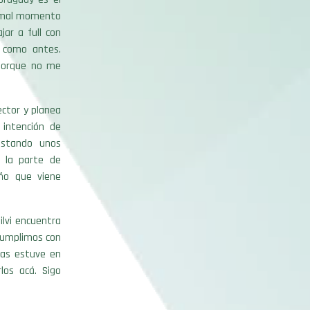
un mal momento
ar a full con
 como antes.
 porque no me
ector y planea
 intención de
estando unos
r la parte de
año que viene
lvi encuentra
 cumplimos con
nas estuve en
los acá. Sigo