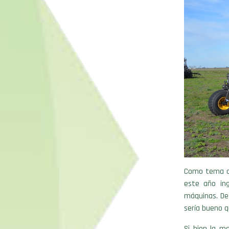
Como tema a r
este año in
máquinas. De
sería bueno 
Si bien la m