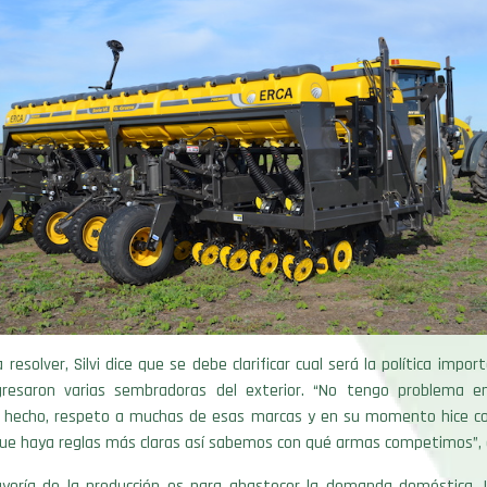
esolver, Silvi dice que se debe clarificar cual será la política impor
gresaron varias sembradoras del exterior. “No tengo problema e
 hecho, respeto a muchas de esas marcas y en su momento hice co
que haya reglas más claras así sabemos con qué armas competimos”, d
ayoría de la producción es para abastecer la demanda doméstica, 