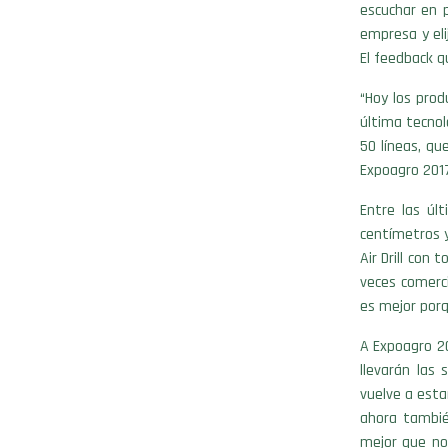
escuchar en 
empresa y eli
El feedback q
“Hoy los pro
última tecno
50 líneas, q
Expoagro 2017”
Entre las úl
centímetros y
Air Drill con
veces comerc
es mejor porq
A Expoagro 20
llevarán las
vuelve a esta
ahora tambié
mejor que no