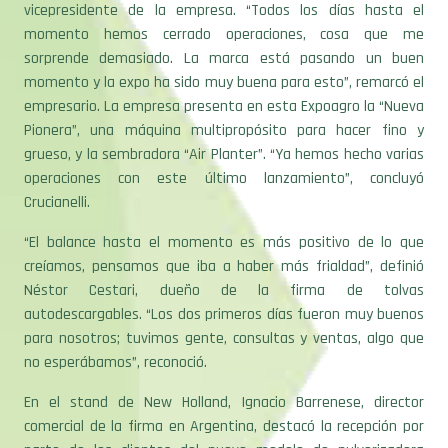
momento hemos cerrado operaciones, cosa que me
sorprende demasiado. La marca está pasando un buen
momento y la expo ha sido muy buena para esto”, remarcó el
empresario. La empresa presenta en esta Expoagro la “Nueva
Pionera”, una máquina multipropósito para hacer fino y
grueso, y la sembradora “Air Planter”. “Ya hemos hecho varias
operaciones con este último lanzamiento”, concluyó
Crucianelli.
“El balance hasta el momento es más positivo de lo que
creíamos, pensamos que iba a haber más frialdad”, definió
Néstor Cestari, dueño de la firma de tolvas
autodescargables. “Los dos primeros días fueron muy buenos
para nosotros; tuvimos gente, consultas y ventas, algo que
no esperábamos”, reconoció.
En el stand de New Holland, Ignacio Barrenese, director
comercial de la firma en Argentina, destacó la recepción por
parte de los clientes del nuevo modelo de pulverizadora
llamado “Defensor”. “Estamos muy contentos, y más allá de