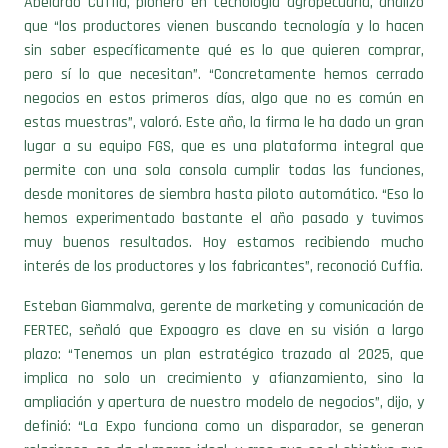
sin saber específicamente qué es lo que quieren comprar,
pero sí lo que necesitan”. “Concretamente hemos cerrado
negocios en estos primeros días, algo que no es común en
estas muestras”, valoró. Este año, la firma le ha dado un gran
lugar a su equipo FGS, que es una plataforma integral que
permite con una sola consola cumplir todas las funciones,
desde monitores de siembra hasta piloto automático. “Eso lo
hemos experimentado bastante el año pasado y tuvimos
muy buenos resultados. Hoy estamos recibiendo mucho
interés de los productores y los fabricantes”, reconoció Cuffia.
Esteban Giammalva, gerente de marketing y comunicación de
FERTEC, señaló que Expoagro es clave en su visión a largo
plazo: “Tenemos un plan estratégico trazado al 2025, que
implica no solo un crecimiento y afianzamiento, sino la
ampliación y apertura de nuestro modelo de negocios”, dijo, y
definió: “La Expo funciona como un disparador, se generan
relaciones, se da el marco ideal, y creo que es el objetivo que
se propuso Exponenciar, el hecho de generar un verdadero