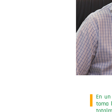
En un 
toma l
totalm