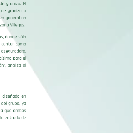
e granizo. El
 de granizo o
 en general no
ona Villegas.
os, donde sólo
e contar como
a aseguradora,
ísima para el
”, analiza el
, diseñado en
 del grupo, ya
ega que ambos
 la entrada de