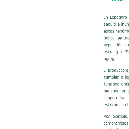
En Expoagro
sequía e inu
estos fenómen
Banca Seguro
exposición qu
este tipo. “
agrega.
El producto e
también a los
funciona ante
pensado orig
cooperativa 
estamos trab
Por ejemplo
compromisos c