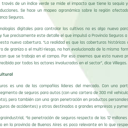
 través de un índice verde se mide el impacto que tiene la sequía y
oducciones. Se hace un mapeo agronómico sobre la región afectada
anca Seguros.
nologías digitales para controlar los cultivos no es algo nuevo par
y fue precisamente este detalle el que impulsó a Provincia Seguros a 
 esta nueva cobertura. “La realidad es que las coberturas histórica
o de granizo o el multi-riesgo, no han evolucionado de la misma for
a con que se trabaja en el campo. Por eso creemos que esta nueva p
ecibida por todos los actores involucrados en el sector”, dice Villegas.
ultural
guros es una de las compañías líderes del mercado. Con una part
 segmento de seguros para autos (con una cartera de 300 mil vehícul
ento), pero también con una gran penetración en productos personale
eguros de accidentes) y otros destinados a grandes empresas y pyme
agroindustrial, “la penetración de seguros respecto de las 12 millone
lo en la provincia de Buenos Aires es poco relevante en lo que resp