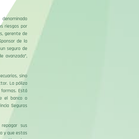
o denominado
s riesgos por
as, gerente de
Sponsor de la
a un seguro de
de avanzada”,
ecuarios, sino
tor. La póliza
s formas. Está
me el banco o
incia Seguros
 repagar sus
va y que estas