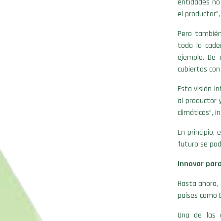
entidades no 
el productor”,
Pero también
toda la cade
ejemplo. De 
cubiertos con 
Esta visión i
al productor 
climáticos”, in
En principio,
futuro se pod
Innovar para
Hasta ahora, 
países como E
Una de las c