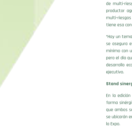
de multi-rie
productor ag
multi-riesgos
tiene esa con
“Hay un tema 
se asegura e
mínimo con un
pero el día 
desarrollo e
ejecutivo.
Stand siner
En la edició
forma sinérgi
que ambos so
se ubicarán e
la Expo.