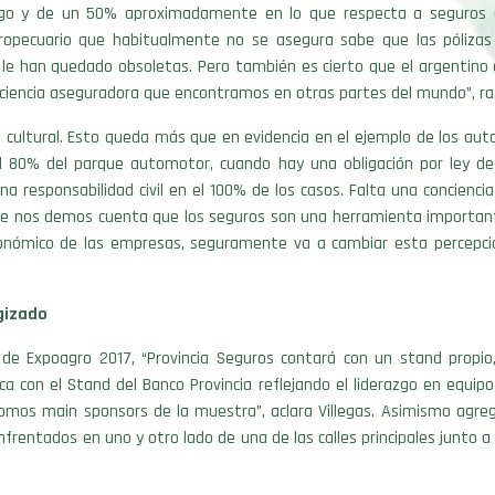
sgo y de un 50% aproximadamente en lo que respecta a seguros d
ropecuario que habitualmente no se asegura sabe que las pólizas
 le han quedado obsoletas. Pero también es cierto que el argentino
ciencia aseguradora que encontramos en otras partes del mundo”, raz
cultural. Esto queda más que en evidencia en el ejemplo de los aut
l 80% del parque automotor, cuando hay una obligación por ley d
a responsabilidad civil en el 100% de los casos. Falta una concienci
que nos demos cuenta que los seguros son una herramienta important
conómico de las empresas, seguramente va a cambiar esta percepción
gizado
n de Expoagro 2017, “Provincia Seguros contará con un stand propio
ca con el Stand del Banco Provincia reflejando el liderazgo en equipo
mos main sponsors de la muestra”, aclara Villegas. Asimismo agr
nfrentados en uno y otro lado de una de las calles principales junto a