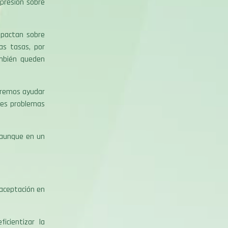
 presión sobre
mpactan sobre
as tasas, por
ambién queden
ueremos ayudar
aves problemas
, aunque en un
 aceptación en
icientizar la