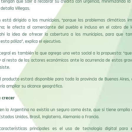
tengan que salir a recobrar su crédito con urgencia, minimizando la
 detalla Villegas.
 está dirigido a los municipios, “porque los problemas climáticos i
na; le afecta al comerciante del pueblo e incluso en el cobro de l
ahí la idea de ofrecer la cobertura a los municipios, para que t
esta póliza”, explica el ejecutivo.
ntegral es también la que agrega una veta social a la propuesta: “q
y al resto de los actores económicos ante la ocurrencia de estos gr
siste.
 el producto estará disponible para toda la provincia de Buenos Aires
ría ampliar su alcance geográfico.
 crecer
en la Argentina no existía un seguro como éste, que sí tiene amplia
stados Unidos, Brasil, Inglaterra, Alemania o Francia.
aracterísticas principales es el uso de tecnología digital para ef