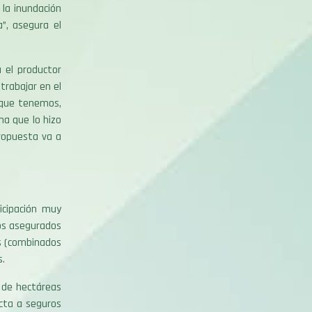
 la inundación
”, asegura el
a el productor
trabajar en el
s que tenemos,
ma que lo hizo
ropuesta va a
icipación muy
os asegurados
s (combinados
s.
s de hectáreas
ecta a seguros