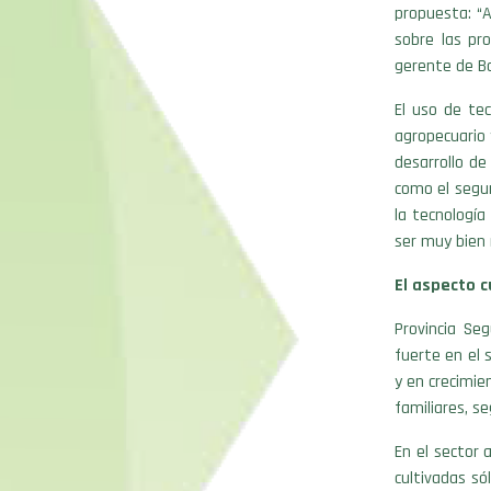
propuesta: “A
sobre las pr
gerente de B
El uso de tec
agropecuario 
desarrollo de
como el segur
la tecnologí
ser muy bien r
El aspecto c
Provincia Se
fuerte en el
y en crecimi
familiares, s
En el sector 
cultivadas só