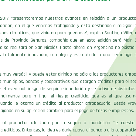
 2017 “presentaremos nuestros avances en relación a un product
ndación, en el que venimos trabajando y está destinado a mitigar lo
os climáticos, que vinieron para quedarse”, explica Santiago Villeg
s de Provincia Seguros, compañía que en esta edición será Main 
e se realizará en San Nicolás. Hasta ahora, en Argentina no existí
Es totalmente innovador, complejo y está atado a una tecnología 
s muy versátil y puede estar dirigido no sólo a los productores agrop
 municipios, bancos y cooperativas que otorgan créditos para el sec
 el eventual riesgo de sequía e inundación y se activa de distinta
inalmente para mitigar el riesgo crediticio, que es el que asu
cuando le otorga un crédito al productor agropecuario. Desde Prov
ajando en su aplicación también para el pago de tasas e impuestos.
, al productor afectado por la sequía o inundación “le cuesta
rediticios. Entonces, la idea es darle apoyo al banco o a la cooperati