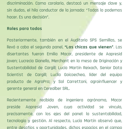
discriminación. Como corolario, destacó un mensaje clave y,
sin dudas, el hilo conductor de la jornada: “Todas lo podemos
hacer. Es una decisión”.
Roles para todos
Posteriormente, también en el Auditorio SPS Semillas, se
llevó a cabo el segundo panel,
“Las chicas que vienen”
. Las
disertantes fueron Emilia Macor, presidente de Aapresid
joven; Lucrecia Gianello, Merchant en la mesa de Originación y
Sustentabilidad de Cargill; Lucía Martín Reixach, Senior Data
Scientist de Cargill; Lucila Goicoechea, líder del equipo
producto de AgroPro; y Sol Carrettoni, agroinfluencer y
gerente general en Cerealber SRL.
Recientemente recibida de ingeniera agrónoma, Macor
preside Aapresid Joven, cuya actividad se vincula,
precisamente, con los ejes del panel: la sustentabilidad,
tecnología y gestión. Al respecto, Lucía Martín observó que,
entre desafíos y oportunidades, dichos espacios en el campo