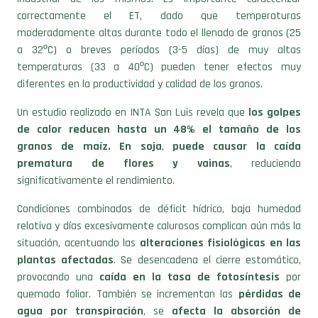
correctamente el ET, dado que temperaturas
moderadamente altas durante todo el llenado de granos (25
a 32ºC) o breves períodos (3-5 días) de muy altas
temperaturas (33 a 40ºC) pueden tener efectos muy
diferentes en la productividad y calidad de los granos.
Un estudio realizado en INTA San Luis revela que
los golpes
de calor reducen hasta un 48% el tamaño de los
granos de maíz. En soja
,
puede
causar la caída
prematura de flores y vainas
, reduciendo
significativamente el rendimiento.
Condiciones combinadas de déficit hídrico, baja humedad
relativa y días excesivamente calurosos complican aún más la
situación, acentuando las
alteraciones fisiológicas en las
plantas afectadas
. Se desencadena el cierre estomático,
provocando una
caída en la tasa de fotosíntesis
por
quemado foliar. También se incrementan las
pérdidas de
agua por transpiración
, se
afecta la absorción de