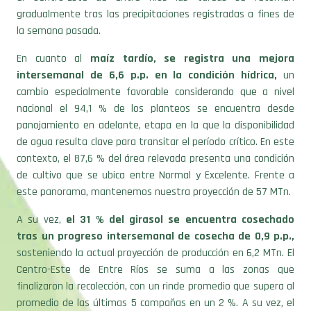
gradualmente tras las precipitaciones registradas a fines de
la semana pasada.
En cuanto al
maíz tardío, se registra una mejora
intersemanal de 6,6 p.p. en la condición hídrica,
un
cambio especialmente favorable considerando que a nivel
nacional el 94,1 % de los planteos se encuentra desde
panojamiento en adelante, etapa en la que la disponibilidad
de agua resulta clave para transitar el período crítico. En este
contexto, el 87,6 % del área relevada presenta una condición
de cultivo que se ubica entre Normal y Excelente. Frente a
este panorama, mantenemos nuestra proyección de 57 MTn.
A su vez,
el 31 % del girasol se encuentra cosechado
tras un progreso intersemanal de cosecha de 0,9 p.p.,
sosteniendo la actual proyección de producción en 6,2 MTn. El
Centro-Este de Entre Ríos se suma a las zonas que
finalizaron la recolección, con un rinde promedio que supera al
promedio de las últimas 5 campañas en un 2 %. A su vez, el