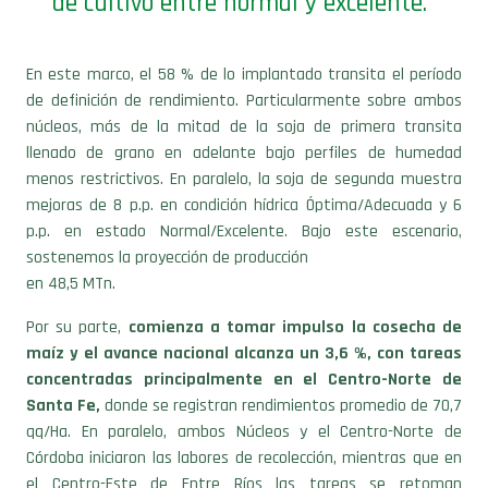
de cultivo entre normal y excelente.
En este marco, el 58 % de lo implantado transita el período
de definición de rendimiento. Particularmente sobre ambos
núcleos, más de la mitad de la soja de primera transita
llenado de grano en adelante bajo perfiles de humedad
menos restrictivos. En paralelo, la soja de segunda muestra
mejoras de 8 p.p. en condición hídrica Óptima/Adecuada y 6
p.p. en estado Normal/Excelente. Bajo este escenario,
sostenemos la proyección de producción
en 48,5 MTn.
Por su parte,
comienza a tomar impulso la cosecha de
maíz y el avance nacional alcanza un 3,6 %, con tareas
concentradas principalmente en el Centro-Norte de
Santa Fe,
donde se registran rendimientos promedio de 70,7
qq/Ha. En paralelo, ambos Núcleos y el Centro-Norte de
Córdoba iniciaron las labores de recolección, mientras que en
el Centro-Este de Entre Ríos las tareas se retoman