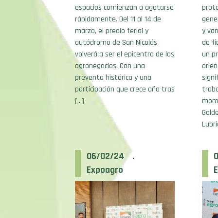
espacios comienzan a agotarse
prot
rápidamente. Del 11 al 14 de
gener
marzo, el predio ferial y
y van
autódromo de San Nicolás
de f
volverá a ser el epicentro de los
un pr
agronegocios. Con una
orien
preventa histórica y una
sign
participación que crece año tras
traba
[…]
mome
Gald
Lubri
06/02/24 .
Expoagro