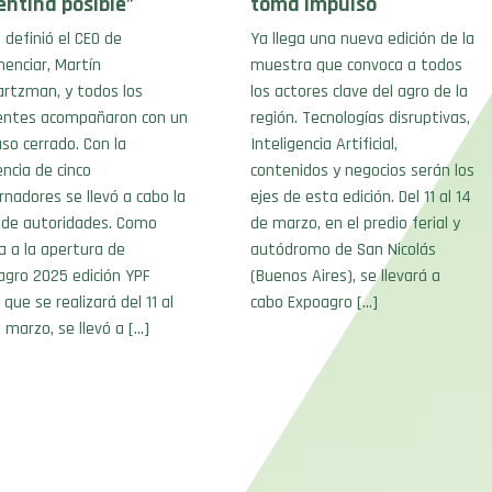
entina posible”
toma impulso
o definió el CEO de
Ya llega una nueva edición de la
enciar, Martín
muestra que convoca a todos
artzman, y todos los
los actores clave del agro de la
entes acompañaron con un
región. Tecnologías disruptivas,
so cerrado. Con la
Inteligencia Artificial,
ncia de cinco
contenidos y negocios serán los
nadores se llevó a cabo la
ejes de esta edición. Del 11 al 14
 de autoridades. Como
de marzo, en el predio ferial y
a a la apertura de
autódromo de San Nicolás
agro 2025 edición YPF
(Buenos Aires), se llevará a
 que se realizará del 11 al
cabo Expoagro […]
 marzo, se llevó a […]