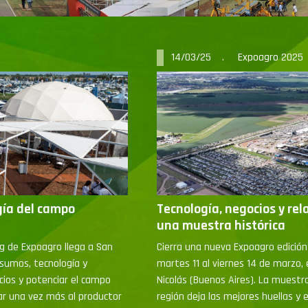
14/03/25 . Expoagro 2025
gía del campo
Tecnología, negocios y rel
una muestra histórica
ng de Expoagro llega a San
Cierra una nueva Expoagro edición
nsumos, tecnología y
martes 11 al viernes 14 de marzo, 
cios y potenciar el campo
Nicolás (Buenos Aires). La muestr
ar una vez más al productor
región deja las mejores huellas y