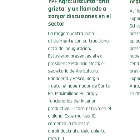
YPF Agro: Discurso “anti
Arg
grieta” y un llamado a
Así l
zanjar discusiones en el
Expon
sector
Schv
La megamuestra inició
pres
oficialmente con su tradicional
aplau
acto de inauguración.
prese
Estuvieron presentes el ex
gober
presidente Mauricio Macri; el
cena
secretario de Agricultura,
previ
Ganadería y Pesca, Sergio
Expo
Iraeta; el gobernador de Santa
Agro,
Fe, Maximiliano Pullaro; y
14 de
funcionarios del interior
productivo. El foco estuvo en el
diálogo. Este martes 10,
comenzó la muestra
agroindustrial a cielo abierto
más […]