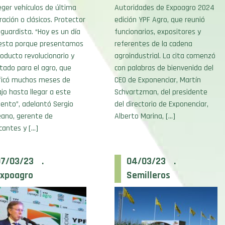
eger vehículos de última
Autoridades de Expoagro 2024
ación o clásicos. Protector
edición YPF Agro, que reunió
guardista. “Hoy es un día
funcionarios, expositores y
iesta porque presentamos
referentes de la cadena
oducto revolucionario y
agroindustrial. La cita comenzó
tado para el agro, que
con palabras de bienvenida del
ificó muchos meses de
CEO de Exponenciar, Martín
jo hasta llegar a este
Schvartzman, del presidente
nto”, adelantó Sergio
del directorio de Exponenciar,
eano, gerente de
Alberto Marina, […]
cantes y […]
07/03/23 .
04/03/23 .
Expoagro
Semilleros