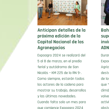
Anticipan detalles de la
Bahi
próxima edición de la
sup
Capital Nacional de los
invi
Agronegocios
ADN
Expoagro 2024 se realizará del
Duran
5 al 8 de marzo, en el predio
Expoa
ferial y autódromo de San
Agric
Nicolás – KM 225 de la RN 9-.
desta
Como siempre, estarán todos
de l
los actores de la cadena para
que “
mostrar su trabajo, desarrollos
climá
y las últimas novedades.
volv
Cuando falta solo un mes para
acti
que comience Expoagro 2024
obst