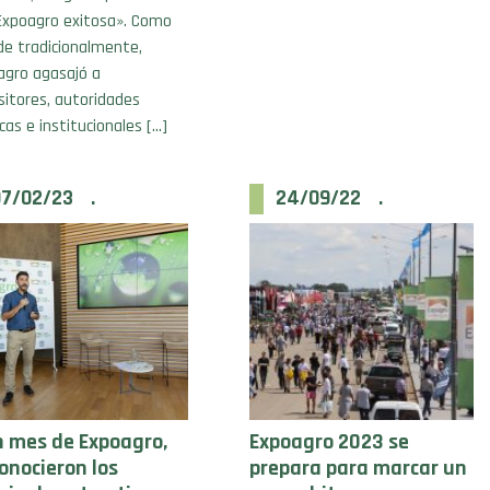
Expoagro exitosa». Como
de tradicionalmente,
agro agasajó a
sitores, autoridades
icas e institucionales […]
07/02/23 .
24/09/22 .
n mes de Expoagro,
Expoagro 2023 se
conocieron los
prepara para marcar un