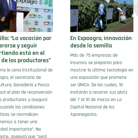
llo: “La vocación por
En Expoagro, innovación
erarse y seguir
desde la semilla
rtiendo está en el
Más de 75 empresas de
 de los productores”
insumos se preparan para
te la cena institucional de
mostrar la última tecnología en
gro, el secretario de
una exposición que promete
ultura, Ganadería y Pesca
ser ÚNICA. De las cuales, 10
có el plan de reconversión
invitarán a recorrer sus plots
os productores y aseguró
del 7 al 10 de marzo en La
cuando las condiciones
Capital Nacional de los
ticas se normalicen
Agronegocios.
eremos a tener una
vidad importante”. No
ante, aseguró que “será