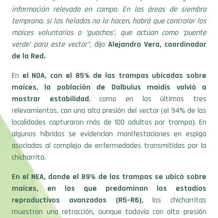
temprana, si las heladas no lo hacen, habrá que controlar los
maíces voluntarios o ‘guachos’, que actúan como ‘puente
verde’ para este vector”
, dijo
Alejandro Vera, coordinador
de la Red.
En
el NOA, con el 85% de las trampas ubicadas sobre
maíces, la población de Dalbulus maidis volvió a
mostrar estabilidad
, como en los últimos tres
relevamientos, con una alta presión del vector (el 94% de las
localidades capturaron más de 100 adultos por trampa). En
algunos híbridos se evidencian manifestaciones en espiga
asociadas al complejo de enfermedades transmitidas por la
chicharrita.
En el NEA, donde el 89% de las trampas se ubicó sobre
maíces, en los que predominan los estadios
reproductivos avanzados (R5–R6),
las chicharritas
muestran una retracción, aunque todavía con alta presión
poblacional (el 61% de las localidades evaluadas presentó más