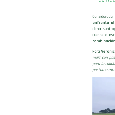
Considerada 
enfrenta al
clima subtro
Frente a es
combinación 
Para
Verónic
maíz con past
para la calid
pastoreo rota