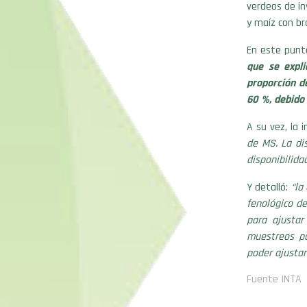
verdeos de in
y maíz con bra
En este punt
que se expl
proporción de
60 %, debido 
A su vez, la 
de MS. La dis
disponibilida
Y detalló:
“la
fenológico d
para ajustar
muestreos po
poder ajustar
Fuente INTA