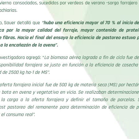
vierno consociados, sucedidos por verdeos de verano -sorgo forrajero y
chiarias.
o, Sauer detalló que
“hubo una eficiencia mayor al 70 % al inicio de
ica por la mayor calidad del forraje, mayor contenido de prote
 fibras. Hacia el final del ensayo la eficiencia de pastoreo estuvo 
a la encañazón de la avena”.
investigadora agregó: “
La biomasa aérea lograda a fin de ciclo fue d
ponibilidad forrajera se justo en función a la eficiencia de cosech
d de 2500 kg ha-1 de MS”.
 oferta forrajera inicial fue de 500 kg de materia seca (MS) por hectá
e bota en avena y vegetativo en vicia. Se realizaban determinacione
 la carga a la oferta forrajera y definir el tamaño de parcelas. 
st pastoreo del remanente para determinación de eficiencia de p
 el consumo real”
.