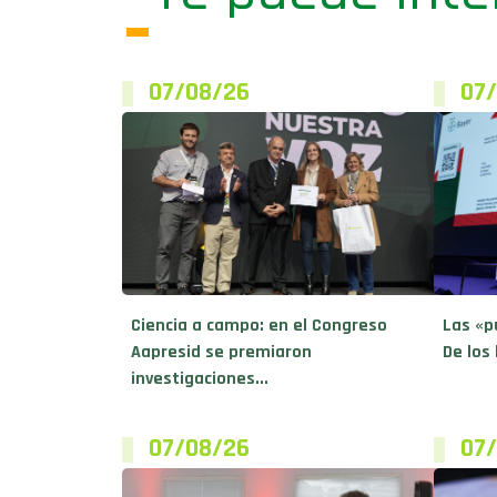
07/08/26
07
Ciencia a campo: en el Congreso
Las «p
Aapresid se premiaron
De los 
investigaciones...
07/08/26
07