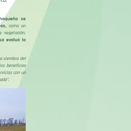
chaqueño se
as,
como un
e vegetación.
sa evaluó la
a siembra del
ios beneficios
rvicios con un
ada”.