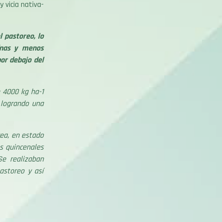
 vicia nativa-
l pastoreo, lo
ínas y menos
por debajo del
e 4000 kg ha-1
a logrando una
rea, en estado
s quincenales
Se realizaban
astoreo y así