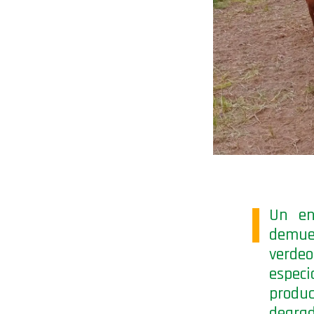
Un en
demues
verde
especi
produ
degrad