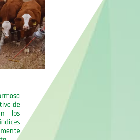
ormosa
tivo de
ún los
ndices
amente
to.