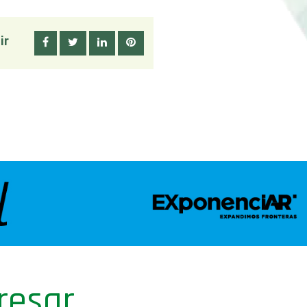
ir
resar