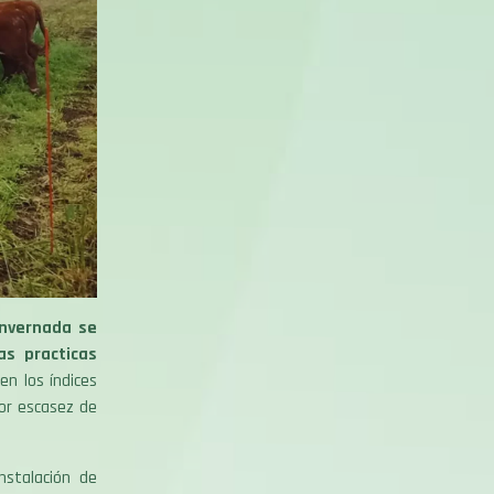
invernada se
s practicas
n los índices
or escasez de
stalación de