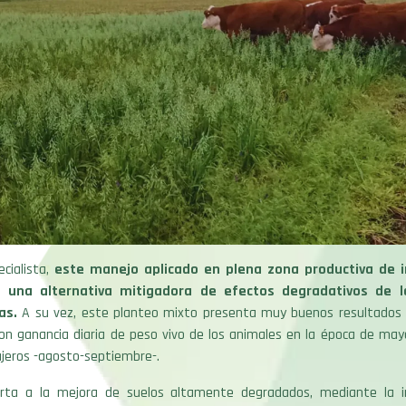
cialista,
este manejo aplicado en plena zona productiva de 
una alternativa mitigadora de efectos degradativos de la
as.
A su vez, este planteo mixto presenta muy buenos resultados e
con ganancia diaria de peso vivo de los animales en la época de may
ajeros -agosto-septiembre-.
rta a la mejora de suelos altamente degradados, mediante la in