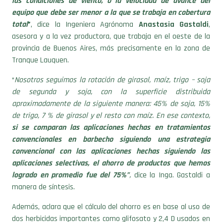
las condiciones de viento, o la velocidad de avance del
equipo que debe ser menor a la que se trabaja en cobertura
total
”
, dice la Ingeniera Agrónoma
Anastasia Gastaldi
,
asesora y a la vez productora, que trabaja en el oeste de la
provincia de Buenos Aires, más precisamente en la zona de
Tranque Lauquen.
“
Nosotros seguimos la rotación de girasol, maíz, trigo – soja
de segunda y soja, con la superficie distribuida
aproximadamente de la siguiente manera: 45% de soja, 15%
de trigo, 7 % de girasol y el resto con maíz. En ese contexto,
si se comparan las aplicaciones hechas en tratamientos
convencionales en barbecho siguiendo una estrategia
convencional con las aplicaciones hechas siguiendo las
aplicaciones selectivas, el ahorro de productos que hemos
logrado en promedio fue del 75%”
,
dice la Inga. Gastaldi a
manera de síntesis.
Además, aclara que el cálculo del ahorro es en base al uso de
dos herbicidas importantes como glifosato y 2,4 D usados en