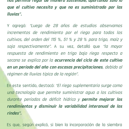
nos permite regar de manera sostenible, aportando sólo lo
que el cultivo necesita y que no es suministrado por las
lluvias”.
Y agregó:
“Luego de 28 años de estudios observamos
incrementos de rendimiento por el riego para todos los
cultivos, del orden del 115 %, 51 % y 28 % para trigo, maíz y
soja respectivamente”.
A su vez, detalló que
“la mayor
respuesta de rendimiento en trigo bajo riego respecto a
secano se explica por la
ocurrencia del ciclo de este cultivo
en un período del año con escasas precipitaciones
, debido al
régimen de lluvias típico de la región”.
En este sentido, destacó:
“El riego suplementario surge como
una tecnología que permite suministrar agua a los cultivos
durante períodos de déficit hídrico y
permite mejorar los
rendimientos y disminuir la variabilidad interanual de los
rindes”.
Es que, según explicó, si bien la incorporación de la siembra