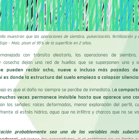
ella muestran que las operaciones de siembra, pulverización, fertilización y
Soja – Maíz, pisan el 95% de la superficie en 2 años.
anejado con tránsito aleatorio, las operaciones de siembra, p
n y cosecha dejan una red de huellas que se superponen una y 
ue pueden recibir ocho, nueve o incluso más pasadas de
hí es donde la estructura del suelo empieza a colapsar silenc
jo es que el daño no siempre se percibe de inmediato. L
a compacta
muchas veces permanece invisible hasta que aparece una c
an las señales: raíces deformadas, menor exploración del perfil, c
frente al estrés hídrico, agua que no infiltra y charcos que no se 
ación probablemente sea una de las variables más subesti