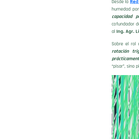
Desde la
Red
humedad pone
capacidad p
cofundador d
al
Ing. Agr. 
Sobre el rol
rotación tr
prácticament
“pisar”, sino 