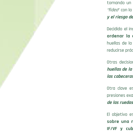
tomando un t
“fideo
” con l
y el riesgo 
Decidido el i
ordenar la
huellas de la
reducirse prá
Otras decisi
huellas de l
las cabeceras
Otra clave e
presiones ex
de las ruedas
El objetivo 
sobre una 
IF/VF y cub