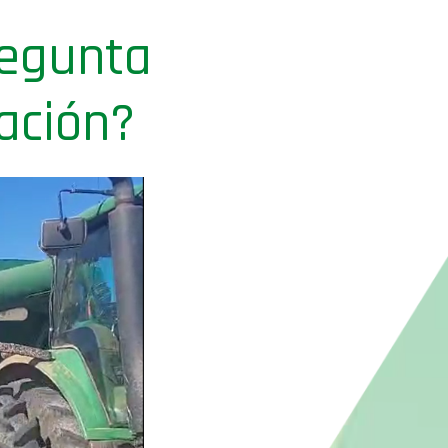
regunta
ación?