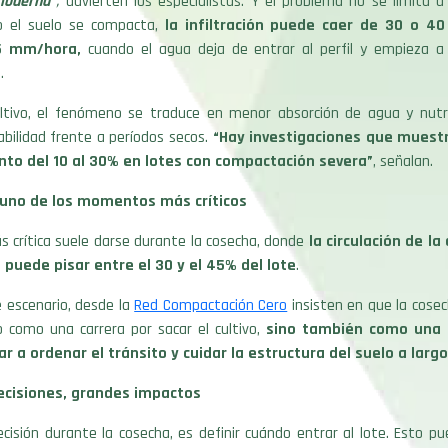
moderna”
,
advierten los especialistas. Y el problema no se limita a
do el suelo se compacta,
la infiltración puede caer de 30 o 
5 mm/hora,
cuando el agua deja de entrar al perfil y empieza a
.
ultivo, el fenómeno se traduce en menor absorción de agua y nutr
bilidad frente a períodos secos.
“Hay investigaciones que muest
nto del 10 al 30% en lotes con compactación severa”
, señalan.
 uno de los momentos más críticos
 crítica suele darse durante la cosecha, donde
la circulación de l
puede pisar entre el 30 y el 45% del lote
.
 escenario, desde la
Red Compactación Cero
insisten en que la cose
o como una carrera por sacar el cultivo,
sino también como una 
 a ordenar el tránsito y cuidar la estructura del suelo a largo
cisiones, grandes impactos
cisión durante la cosecha, es definir cuándo entrar al lote. Esto p