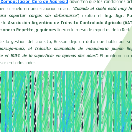
 Compactación Cero de Aapresid
advierten que las condiciones ac
n al suelo en una situación crítica.
“Cuando el suelo está muy h
ara soportar cargas sin deformarse”
, explica el
Ing. Agr. P
e la
Asociación Argentina de Tránsito Controlado Agrícola (A
Lisandro Repetto, y quienes
lideran la mesa de expertos de la Red.
 de la gestión del tránsito, Bessón deja un dato que habla por sí 
igo/soja-maíz, el tránsito acumulado de maquinaria puede lle
e el 100% de la superficie en apenas dos años”.
El problema no
pisar en todos lados.