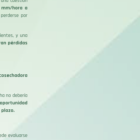
 una cuestión
40 mm/hora a
 perderse por
ientes, y una
ran pérdidas
a cosechadora
cha no debería
oportunidad
 plazo.
uede evaluarse