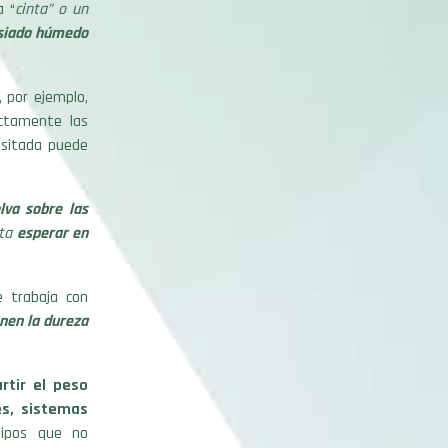
a “
cinta” o un
masiado húmedo
, por ejemplo,
ctamente las
ansitada puede
lva sobre las
sta
esperar en
e trabaja con
nen la dureza
rtir el peso
es, sistemas
ipos que no