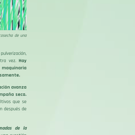
 cosecha de una
ulverización,
otra vez.
Hay
 maquinaria
iosamente.
ción avanza
ampaña seca.
ultivos que se
van después de
madas de la