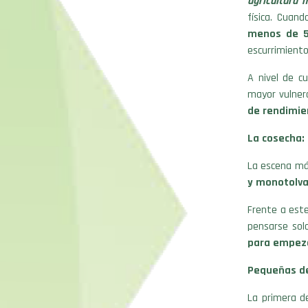
agricultura 
física. Cuan
menos de 
escurrimiento
A nivel de c
mayor vulnera
de rendimie
La cosecha:
La escena más
y monotolva 
Frente a este
pensarse sol
para empezar
Pequeñas de
La primera de