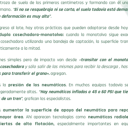
rozo de suelo de los primeros centímetros y formando con él un
a mano
. “
Si no se resquebraja ni se corta, el suelo todavía está de
de deformación es muy alto”
.
ngreso al lote, hay otras prácticas que pueden adoptarse desde hoy
 dupla cosechadora-monotolva:
cuando la monotolva sigue exa
 cosechadora utilizando una bandeja de captación, la superficie tr
cticamente a la mitad.
ones simples pero de impacto van desde
«
transitar con el monoto
a cosechadora
y sólo salir de las mismas para recibir la descarga , ha
 para transferir el grano».
agregan.
s la
presión de los neumáticos
. En muchos equipos todavía s
ageradamente altas
.
“Hay neumáticos inflados a 45 o 60 PSI que tie
 de un tren”
, grafican los especialistas.
es
aumentar la superficie de apoyo del neumático para repa
mayor área
. Ahí aparecen tecnologías como
neumáticos radial
iertas de alta flotación,
especialmente importantes en equ