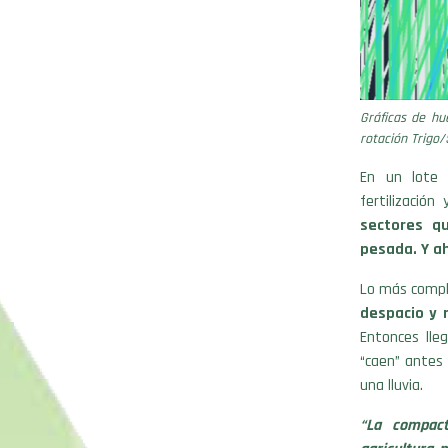
Gráficas de hu
rotación Trigo/
En un lote m
fertilizació
sectores q
pesada. Y a
Lo más comple
despacio y 
Entonces lleg
“caen” antes 
una lluvia.
“La compact