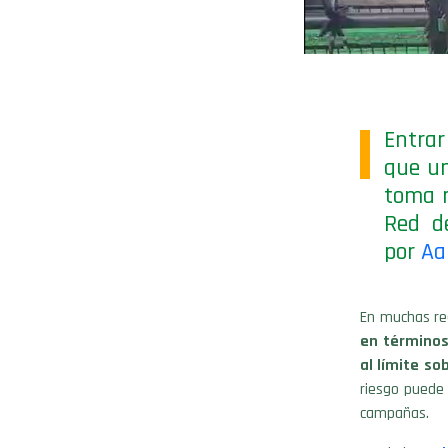
Entra
que un
toma n
Red d
por
Aa
En muchas re
en términos
al límite s
riesgo puede 
campañas.