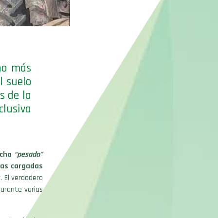
ho más
l suelo
s de la
lusiva
cha
“pesada”
vas cargadas
. El verdadero
durante varias