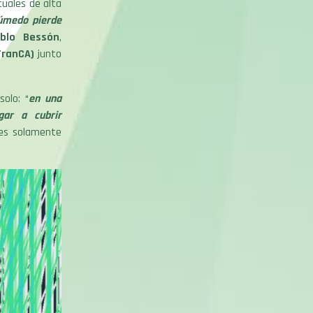
tuales de alta
úmedo pierde
ablo Bessón
,
ATranCA)
junto
solo: “
en una
gar a cubrir
 es solamente