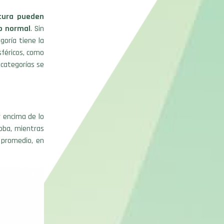
atura pueden
lo normal
. Sin
goría tiene la
féricos, como
 categorías se
 encima de lo
doba, mientras
 promedio, en