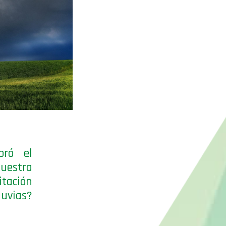
oró el
muestra
tación
luvias?