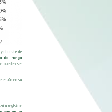
 y el oeste de
ro del rango
as pueden ser
ue están en su
zó a registrar
ra que en un