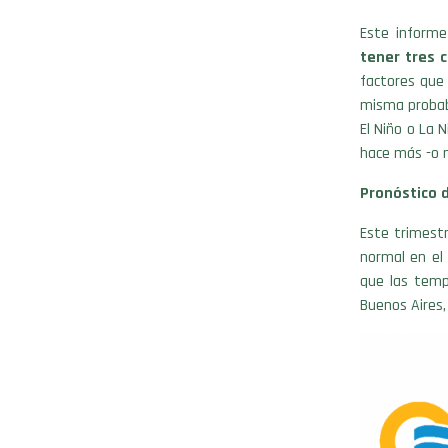
Este inform
tener tres c
factores que 
misma probab
El Niño o La 
hace más -o 
Pronóstico 
Este trimest
normal en el 
que las temp
Buenos Aires,