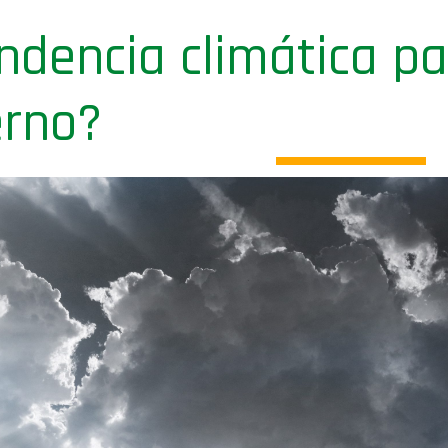
endencia climática pa
erno?