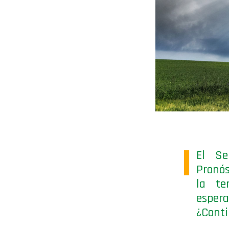
El Se
Pronós
la te
espera
¿Cont