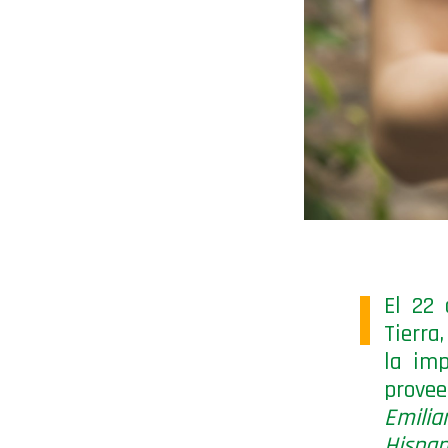
El 22 
Tierra
la im
prove
Emili
Hispan