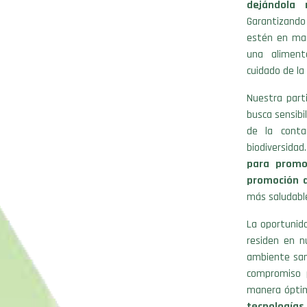
dejándola
Garantizand
estén en mar
una aliment
cuidado de la 
Nuestra part
busca sensibi
de la conta
biodiversidad
para promov
promoción de
más saludabl
La oportunida
residen en n
ambiente san
compromiso p
manera óptim
tecnología