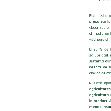
Esta fecha n
preservar la
global sobre 
el medio amb
vital para el
El 95 % de l
salubridad 
sistema ali
integral de 
dióxido de ca
Nuestro apo
agricultor
agricultura
la productiv
menos insum