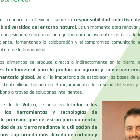
os conduce a reflexionar sobre la
responsabilidad colectiva d
 biodiversidad del entorno natural.
Es un momento para renovar u
la necesidad de encontrar un equilibrio armonioso entre las activid
iente, fomentando la colaboración y el compromiso comunitario 
 futuro de la humanidad.
os alimentos se produce directa o indirectamente en la tierra, 
es fundamental para la producción agraria y consecuentem
mentario global
. De allí la importancia de establecer las bases de 
sustentabilidad, basada en el mejoramiento de la salud del suelo y 
rbono a través de soluciones inteligentes.
rte desde
Valtra
, se basa en
brindar a los
es las herramientas y tecnologías de
 de precisión que necesitan para aumentar
idad de su tierra mediante la utilización de
os, capturando más dióxido de carbono y