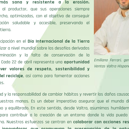
 más sana y resistente a la erosión.
o al productor, que sus operaciones siempre
cha, optimizadas, con el objetivo de conseguir
ación saludable y accesible, preservando el
tierra.
icipación en el
Día Internacional de la Tierra
lizar a nivel mundial sobre los desafíos derivados
minación y la falta de conservación de la
Emiliano Ferrari, ge
. Cada 22 de abril representa una
oportunidad
Ventas Valtra Hispan
er valores de respeto, sostenibilidad y
l reciclaje
, así como para fomentar acciones
es.
d y la responsabilidad de cambiar hábitos y revertir los daños causa
uestras manos. Es un deber imperativo asegurar que el mundo d
o y equilibrado. En este sentido, desde Valtra, asumimos humilde
ara contribuir a la creación de un entorno donde la vida pueda
a. Nuestros esfuerzos se centran en
colaborar con acciones re
s innovadoras que promuevan la preservación de la natu