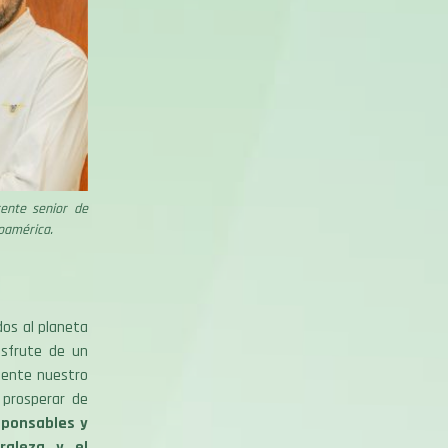
rente senior de
oamérica.
dos al planeta
isfrute de un
mente nuestro
 prosperar de
sponsables y
raleza y el