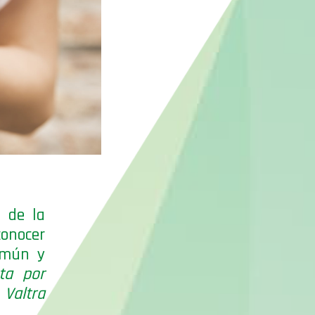
 de la
conocer
omún y
ta por
Valtra