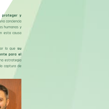
e proteger y
na conciencia
ades humanas y
en esta causa
por lo que
su
ente para el
una estrategia
la captura de