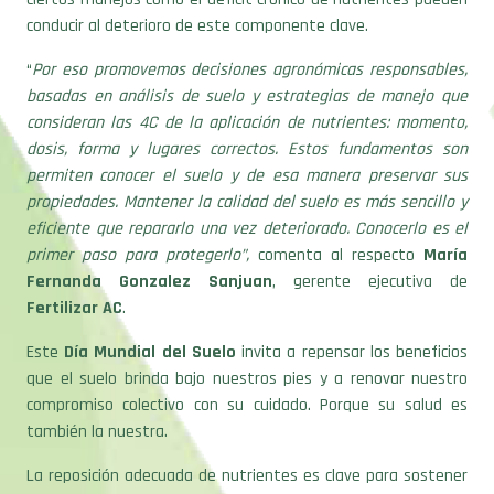
conducir al deterioro de este componente clave.
“
Por eso promovemos decisiones agronómicas responsables,
basadas en análisis de suelo y estrategias de manejo que
consideran las 4C de la aplicación de nutrientes: momento,
dosis, forma y lugares correctos. Estos fundamentos son
permiten conocer el suelo y de esa manera preservar sus
propiedades. Mantener la calidad del suelo es más sencillo y
eficiente que repararlo una vez deteriorado. Conocerlo es el
primer paso para protegerlo”,
comenta al respecto
María
Fernanda Gonzalez Sanjuan
, gerente ejecutiva de
Fertilizar AC
.
Este
Día Mundial del Suelo
invita a repensar los beneficios
que el suelo brinda bajo nuestros pies y a renovar nuestro
compromiso colectivo con su cuidado. Porque su salud es
también la nuestra.
La reposición adecuada de nutrientes es clave para sostener