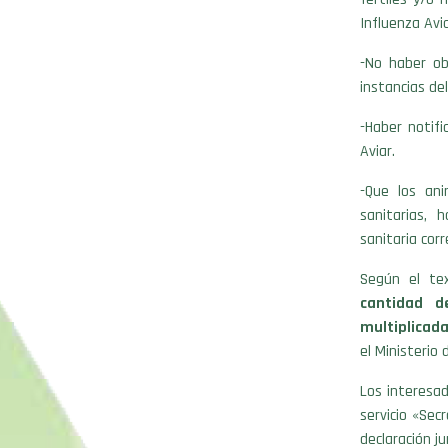
Influenza Avia
-No haber ob
instancias de
-Haber notif
Aviar.
-Que los an
sanitarias,
sanitaria cor
Según el tex
cantidad d
multiplicada
el Ministerio
Los interesa
servicio «Sec
declaración ju