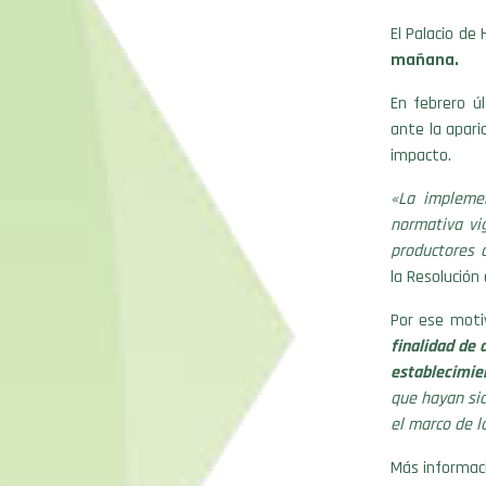
El Palacio de
mañana.
En febrero úl
ante la apari
impacto.
«La implemen
normativa vig
productores 
la Resolución
Por ese moti
finalidad de 
establecimie
que hayan sid
el marco de l
Más informac