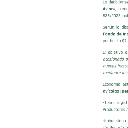
La decisión s
Aviar»
, crea
638/2023, pub
Según lo di
Fondo de In
por hasta $7.
El objetivo 
ocasionado po
huevos fresco
mediante la 
Economía es
avícolas (pe
-Tener regist
Productores 
-Haber sido a
fértiles y/o