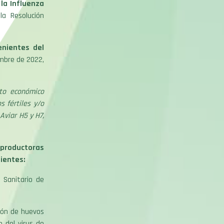
la Influenza
la Resolución
enientes del
embre de 2022,
cto económico
s fértiles y/o
Aviar H5 y H7,
 productoras
uientes:
l Sanitario de
ción de huevos
 del virus de