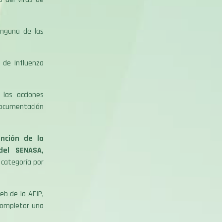
inguna de las
 de Influenza
las acciones
ocumentación
nción de la
del SENASA,
categoría por
b de la AFIP,
 completar una