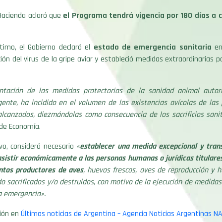
 Hacienda aclaró que
el Programa tendrá vigencia por 180 días a 
timo, el Gobierno declaró el
estado de emergencia sanitaria
en
ción del virus de la gripe aviar y estableció medidas extraordinarias p
tación de las medidas protectorias de la sanidad animal autor
ente, ha incidido en el volumen de las existencias avícolas de las
alcanzados, diezmándolas como consecuencia de los sacrificios sani
 de Economía.
vo, consideró necesario
«
establecer una medida excepcional y transi
asistir económicamente a las personas humanas o jurídicas titulare
ntos productores de aves
, huevos frescos, aves de reproducción y h
o sacrificados y/o destruidos, con motivo de la ejecución de medidas
a emergencia».
ión en
​Últimas noticias de Argentina – ​Agencia Noticias Argentinas N