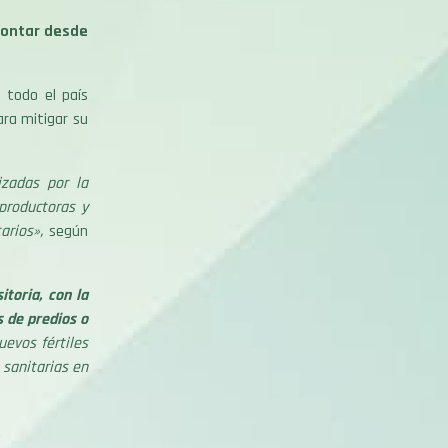
contar desde
 todo el país
ara mitigar su
izadas por la
 productoras y
tarios»,
según
toria, con la
s de predios o
uevos fértiles
 sanitarias en
A