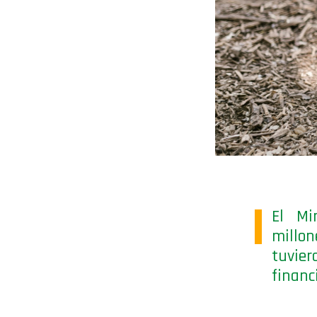
El Mi
millon
tuvier
financ