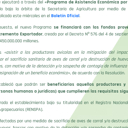
e ejecutará a través del
«Programa de Asistencia Económica por 
do bajo la órbita de la Secretaría de Agricultura por medio de 
licada este miércoles en el
Boletín Oficial
.
spuesto, el nuevo Programa
se financiará con los fondos prov
cremento Exportador
, creado por el Decreto Nº 576 del 4 de septi
450.000.000 millones.
es
«asistir a los productores avícolas en la mitigación del impa
r el sacrificio sanitario de aves de corral y/o destrucción de huevo
s, con motivo de la detección y/o sospecha de contagio de Influenza 
asignación de un beneficio económico»
, de acuerdo con la Resolución.
tableció que podrán ser
beneficiarios aquellos productores y
rsonas humanas o jurídicas) que cumplieren los requisitos sig
rado el establecimiento bajo su titularidad en el Registro Naciona
Agropecuarios (RENSPA).
fectados por una medida de sacrificio de aves de corral y/o destruc
 huevos frescos con motivo de la detección y/o sospecha de contagio