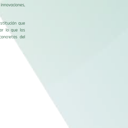
nnovaciones,
stitución que
or lo que los
concretas del