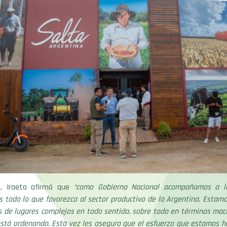
e, Iraeta afirmó que
“como Gobierno Nacional acompañamos a las
todo lo que favorezca al sector productivo de la Argentina. Estamo
s de lugares complejos en todo sentido, sobre todo en términos mac
está ordenando. Esta vez les aseguro que el esfuerzo que estamos h