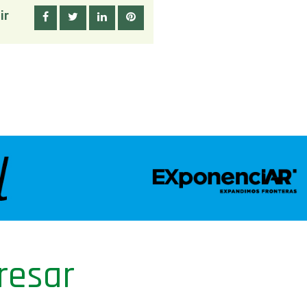
ir
resar