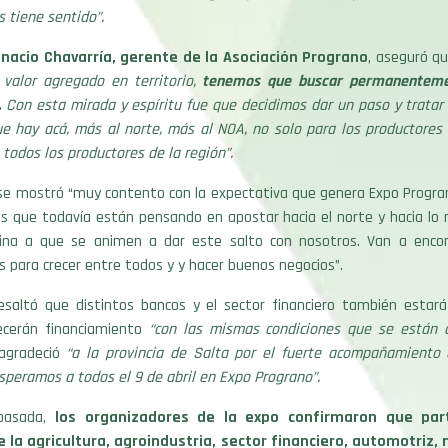
s tiene sentido”.
gnacio Chavarría, gerente de la Asociación Prograno
, aseguró qu
 valor agregado en territorio,
tenemos que buscar permanentem
.
Con esta mirada y espíritu fue que decidimos dar un paso y tratar 
ue hay acá, más al norte, más al NOA, no solo para los productores 
todos los productores de la región”.
 se mostró “muy contento con la expectativa que genera Expo Progran
os que todavía están pensando en apostar hacia el norte y hacia lo
ina a que se animen a dar este salto con nosotros. Van a enco
 para crecer entre todos y y hacer buenos negocios”.
resaltó que distintos bancos y el sector financiero también estar
ecerán financiamiento
“con las mismas condiciones que se están 
gradeció
“a la provincia de Salta por el fuerte acompañamiento
speramos a todos el 9 de abril en Expo Prograno”.
pasada,
los organizadores de la expo confirmaron que part
la agricultura, agroindustria, sector financiero, automotriz,