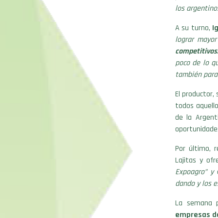
los argentino
A su turno,
I
lograr mayor
competitivos
poco de lo q
también para 
El productor,
todos aquell
de la Argent
oportunidades
Por último, 
Lajitas y ofr
Expoagro” y
a
dando y los e
La semana 
empresas de 