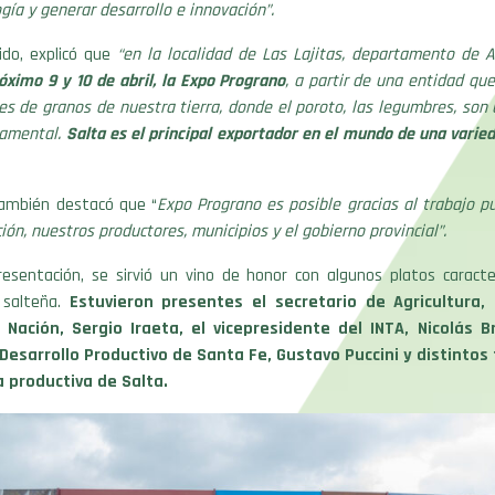
gía y generar desarrollo e innovación”.
ido, explicó que
“en la localidad de Las Lajitas, departamento de 
róximo 9 y 10 de abril, la Expo Prograno
, a partir de una entidad qu
es de granos de nuestra tierra, donde el poroto, las legumbres, so
damental.
Salta es el principal exportador en el mundo de una varie
también destacó que “
Expo Prograno es posible gracias al trabajo pú
ción, nuestros productores, municipios y el gobierno provincial”.
resentación, se sirvió un vino de honor con algunos platos caracter
 salteña.
Estuvieron presentes el secretario de Agricultura,
 Nación, Sergio Iraeta, el vicepresidente del INTA, Nicolás Br
Desarrollo Productivo de Santa Fe, Gustavo Puccini y distintos
a productiva de Salta.