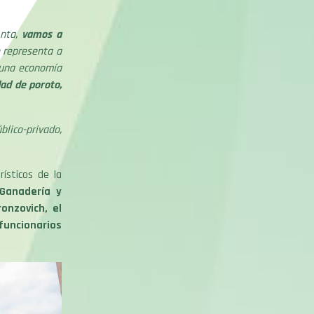
Anta,
vamos a
e representa a
n una economía
dad de poroto,
blico-privado,
ísticos de la
 Ganadería y
onzovich, el
 funcionarios