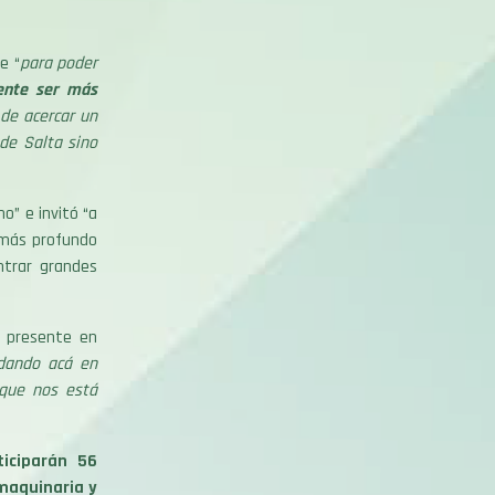
e “
para poder
ente ser más
de acercar un
de Salta sino
o” e invitó “a
 más profundo
ntrar grandes
á presente en
dando acá en
 que nos está
iciparán 56
 maquinaria y