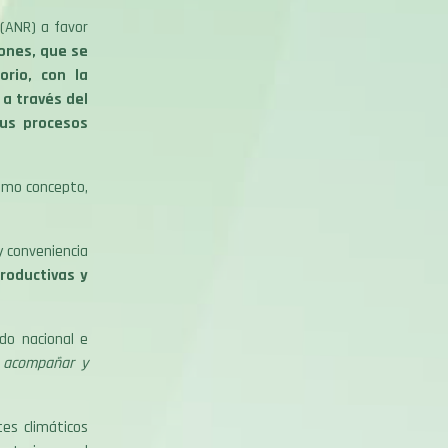
 (ANR) a favor
lones, que se
rio, con la
 a través del
sus procesos
ismo concepto,
y conveniencia
roductivas y
do nacional e
e acompañar y
es climáticos