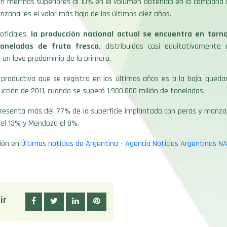
on mermas superiores al 10% en el volumen obtenido en la campaña an
nzana, es el valor más bajo de los últimos diez años.
ficiales,
la producción nacional actual se encuentra en torno
toneladas de fruta fresca
, distribuidas casi equitativamente
un leve predominio de la primera.
 productiva que se registra en los últimos años es a la baja, qued
ducción de 2011, cuando se superó 1.900.000 millón de toneladas.
presenta más del 77% de la superficie implantada con peras y manza
el 13% y Mendoza el 8%.
ión en
​Últimas noticias de Argentina – ​Agencia Noticias Argentinas N
ir