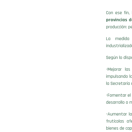
Con ese fin, 
provincias 
producción: p
La medida b
industrializa
Según lo dis
-Mejorar la
impulsando la
la Secretaría 
-Fomentar el 
desarrollo o 
-Aumentar la
frutícolas a
bienes de capi