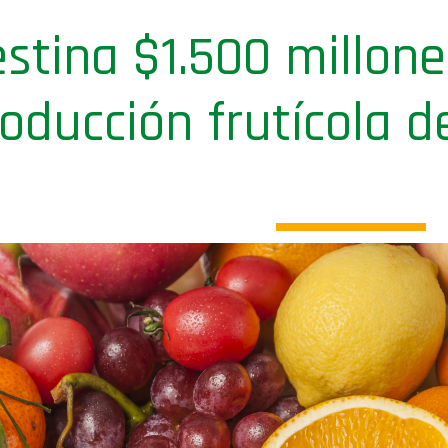
estina $1.500 millon
oducción frutícola d