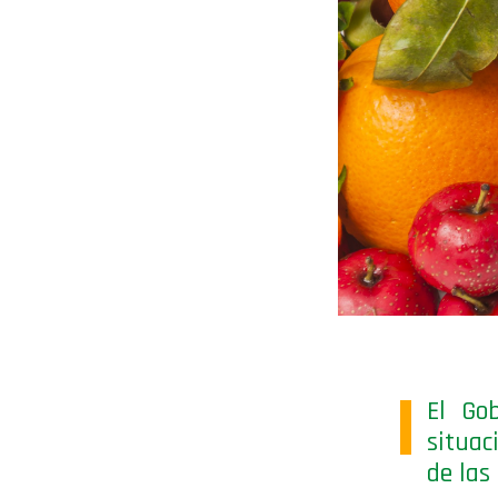
El Go
situac
de las