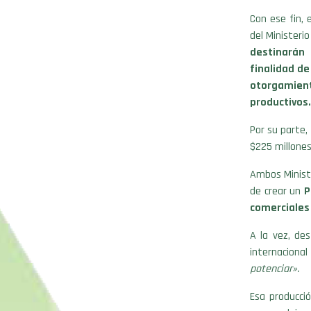
Con ese fin, 
del Ministeri
destinarán 
finalidad de
otorgamient
productivos.
Por su parte,
$225 millones
Ambos Ministe
de crear un
P
comerciales 
A la vez, de
internaciona
potenciar».
Esa producci