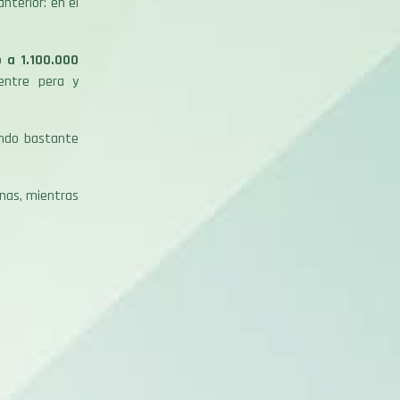
terior: en el
 a 1.100.000
 entre pera y
ando bastante
nas, mientras
A