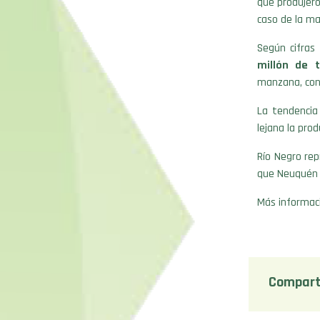
que produjer
caso de la ma
Según cifras o
millón de 
manzana, con 
La tendencia
lejana la pro
Río Negro re
que Neuquén 
Más informac
Compart