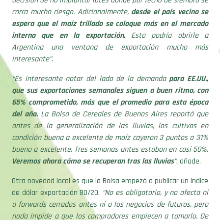
decisión de no implantar lotes donde por fecha de siembra se
corra mucho riesgo. Adicionalmente,
desde el país vecino se
espera que el maíz trillado se coloque más en el mercado
interno que en la exportación.
Esto podría abrirle a
Argentina una ventana de exportación mucho más
interesante”.
“Es interesante notar del lado de la demanda
para EE.UU.,
que sus exportaciones semanales siguen a buen ritmo, con
65% comprometido, más que el promedio para esta época
del año.
La Bolsa de Cereales de Buenos Aires reportó que
antes de la generalización de las lluvias, los cultivos en
condición buena a excelente de maíz cayeron 3 puntos a 31%
bueno a excelente. Tres semanas antes estaban en casi 50%.
Veremos ahora cómo se recuperan tras las lluvias
”
, añade.
Otra novedad local es que la Bolsa empezó a publicar un índice
de dólar exportación 80/20.
“No es obligatorio, y no afecta ni
a forwards cerrados antes ni a los negocios de futuros, pero
nada impide a que los compradores empiecen a tomarlo. De