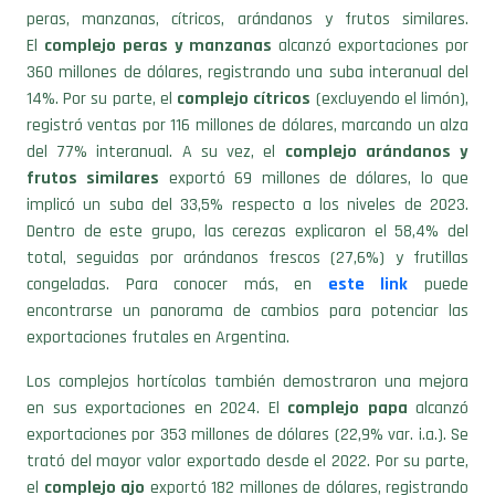
El
complejo peras y manzanas
alcanzó exportaciones por
360 millones de dólares, registrando una suba interanual del
14%. Por su parte, el
complejo cítricos
(excluyendo el limón),
registró ventas por 116 millones de dólares, marcando un alza
del 77% interanual. A su vez, el
complejo arándanos y
frutos similares
exportó 69 millones de dólares, lo que
implicó un suba del 33,5% respecto a los niveles de 2023.
Dentro de este grupo, las cerezas explicaron el 58,4% del
total, seguidas por arándanos frescos (27,6%) y frutillas
congeladas. Para conocer más, en
este link
puede
encontrarse un panorama de cambios para potenciar las
exportaciones frutales en Argentina.
Los complejos hortícolas también demostraron una mejora
en sus exportaciones en 2024. El
complejo papa
alcanzó
exportaciones por 353 millones de dólares (22,9% var. i.a.). Se
trató del mayor valor exportado desde el 2022. Por su parte,
el
complejo ajo
exportó 182 millones de dólares, registrando
un aumento interanual del 60,7%. Estos complejos tienen su