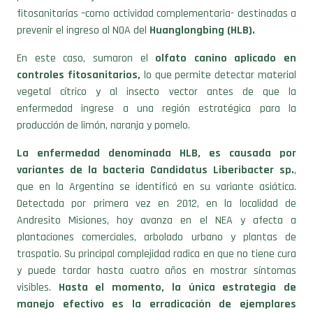
prevenir el ingreso al NOA del
Huanglongbing
(HLB).
En este caso, sumaron el
olfato canino aplicado en
controles fitosanitarios,
lo que permite detectar material
vegetal cítrico y al insecto vector antes de que la
enfermedad ingrese a una región estratégica para la
producción de limón, naranja y pomelo.
La enfermedad denominada HLB, es causada por
variantes de la bacteria Candidatus Liberibacter sp.
,
que en la Argentina se identificó en su variante asiática.
Detectada por primera vez en 2012, en la localidad de
Andresito Misiones, hoy avanza en el NEA y afecta a
plantaciones comerciales, arbolado urbano y plantas de
traspatio. Su principal complejidad radica en que no tiene cura
y puede tardar hasta cuatro años en mostrar síntomas
visibles.
Hasta el momento, la única estrategia de
manejo efectivo es la erradicación de ejemplares
infectados,
lo que obliga a maximizar la vigilancia