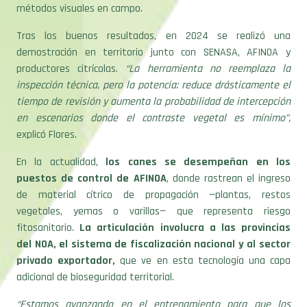
Tras los buenos resultados, en 2024 se realizó una
demostración en territorio junto con SENASA, AFINOA y
productores citrícolas.
“La herramienta no reemplaza la
inspección técnica, pero la potencia: reduce drásticamente el
tiempo de revisión y aumenta la probabilidad de intercepción
en escenarios donde el contraste vegetal es mínimo”,
explicó Flores.
En la actualidad
,
los canes se desempeñan en los
puestos de control de AFINOA
, donde rastrean el ingreso
de material cítrico de propagación —plantas, restos
vegetales, yemas o varillas— que representa riesgo
fitosanitario.
La articulación involucra a las provincias
del NOA, el sistema de fiscalización nacional y al sector
privado exportador,
que ve en esta tecnología una capa
adicional de bioseguridad territorial.
“Estamos avanzando en el entrenamiento para que los
perros puedan detectar directamente plantas infectadas,