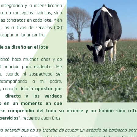
 integración y la intensificación
como conceptos teóricos, sino
es concretas en cada lote. Y en
los cultivos de servicios (CS)
cupar un lugar central.
ie se diseña en el lote
rrancó hace muchos años y de
 principio poco evidente. “Me
o, cuando ni sospechaba ser
 acompañando a mi padre,
 cuando decidió
apostar por
a directa y los verdeos
os en un momento en que
 se comprendía del todo su alcance y no habían sido rot
servicios”
, recuerda Juan Cruz.
po entendí que no se trataba de ocupar un espacio de barbecho entre