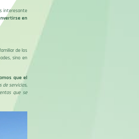
ás interesante
nvertirse en
amiliar de los
dades, sino en
camos que el
s de servicios,
ientas que se