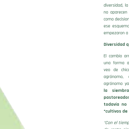
diversidad, la
no aparecen 
como decision
ese esquema, 
empezaron a o
Diversidad q
El cambio a
una forma al
veo de chic
agrónomo,
agrónomo ya,
la siembr
pastoread
todavía no
“cultivos de 
“Con el tiem