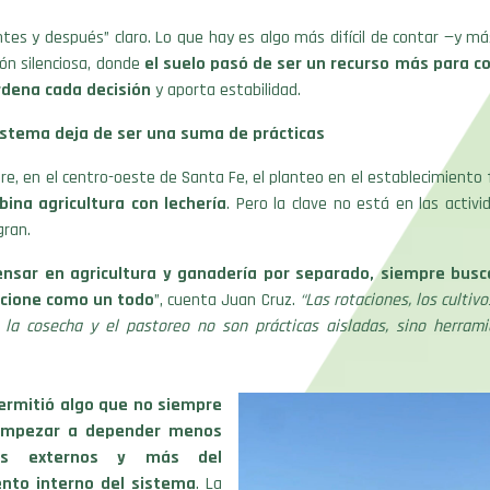
tes y después” claro. Lo que hay es algo más difícil de contar —y m
ión silenciosa, donde
el suelo pasó de ser un recurso más para co
rdena cada decisión
y aporta estabilidad.
istema deja de ser una suma de prácticas
re, en el centro-oeste de Santa Fe, el planteo en el establecimiento f
ina agricultura con lechería
. Pero la clave no está en las activi
gran.
nsar en agricultura y ganadería por separado, siempre bus
cione como un todo
”, cuenta Juan Cruz.
“Las rotaciones, los cultivo
, la cosecha y el pastoreo no son prácticas aisladas, sino herram
permitió algo que no siempre
 empezar a depender menos
os externos y más del
nto interno del sistema
. La