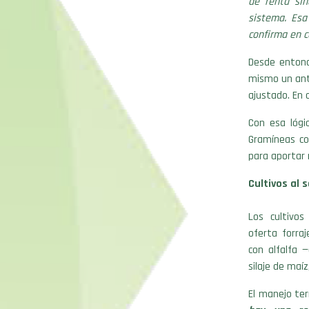
de renta sin
sistema. Esa
confirma en 
Desde enton
mismo un ante
ajustado. En 
Con esa lógi
Gramíneas co
para aportar 
Cultivos al s
Los cultivos
oferta forra
con alfalfa —
silaje de maí
El manejo ter