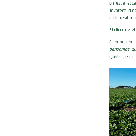
En este esce
favorece la c
en la resilien
El dia que e
Si hubo una 
pensamos qu
ajustar, ente