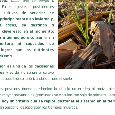
ceta
. Cada año te obliga a
. En ese ajuste, el pastoreo es
 cultivos de servicios se
principalmente en invierno y,
s casos, se destinan a
a clave está en el momento:
ir a tiempo para consumir sin
bertura ni capacidad de
 lograr que los nutrientes
sistema
.
ión es una de las decisiones
les
y se define según el cultivo
 estado hídrico, priorizando siempre el suelo.
las pasturas donde predomina la alfalfa anteceden al maíz, mie
 mayor presencia de gramíneas se vinculan con soja de primera. Per
a,
hay un criterio que se repite: sostener el sistema en el ti
 sin buscarlo, desaparecen los tiempos muertos.