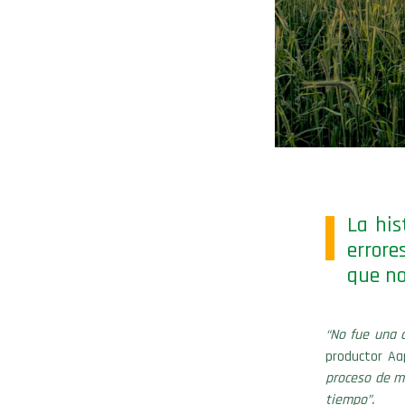
La his
errore
que no
“No fue una d
productor Aa
proceso de m
tiempo”.