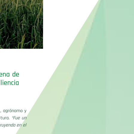
lena de
liencia
i
, agrónomo y
ltura.
“Fue un
ruyendo en el