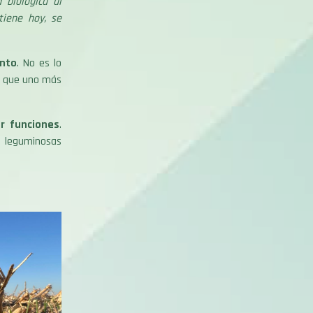
 biológica al
tiene hoy, se
ento
. No es lo
ca que uno más
ir funciones
.
; leguminosas