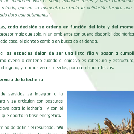
o de mantener vivo el suelo, expandir raíces y darle continuidad
 mirada, que en su momento no tenía la validación técnica que 
cada dato que obtenemos”.
ces,
cada decisión se ordena en función del lote y del mom
cesor maíz que soja, ni un ambiente con buena disponibilidad hídri
cada caso, el planteo cambia en busca de eficiencia.
ca,
las especies dejan de ser una lista fija y pasan a cumpl
mo avena o centeno cuando el objetivo es cobertura y estructura
nitrógeno; y muchas veces mezclas, para combinar efectos.
ervicio de la lecheria
 de servicios se integran a la
jera y se articulan con pasturas
clave para la lechería— y con el
z, que aporta la base energética.
mina de definir el resultado
.
“No