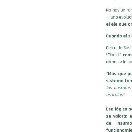
No hay un “an
—: una evoluc
el eje que o
Cuando el s
Cerca de Sast
“Tibaldi”
comb
cómo se inte
“Más que pe
sistema fun
las pasturas
articulan”.
Esa lógica 
se valora:
de insum
funcionamie