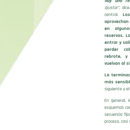
hay una re
ajustar”,
dice
central.
Los
aprovechan 
en alguno
reservas. L
entrar y sal
perder co
rebrote, y
vuelvan al 
La terminac
más sensib
siguiente y el
En general, 
esquemas con
secuencia fij
proceso, casi