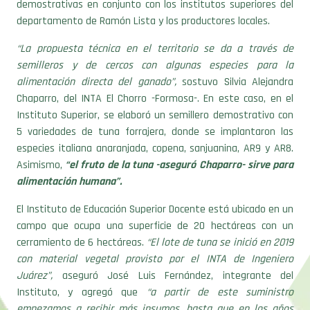
demostrativas en conjunto con los institutos superiores del
departamento de Ramón Lista y los productores locales.
“La propuesta técnica en el territorio se da a través de
semilleros y de cercos con algunas especies para la
alimentación directa del ganado”,
sostuvo Silvia Alejandra
Chaparro, del INTA El Chorro -Formosa-. En este caso, en el
Instituto Superior, se elaboró un semillero demostrativo con
5 variedades de tuna forrajera, donde se implantaron las
especies italiana anaranjada, copena, sanjuanina, AR9 y AR8.
Asimismo,
“el fruto de la tuna -aseguró Chaparro- sirve para
alimentación humana”.
El Instituto de Educación Superior Docente está ubicado en un
campo que ocupa una superficie de 20 hectáreas con un
cerramiento de 6 hectáreas.
“El lote de tuna se inició en 2019
con material vegetal provisto por el INTA de Ingeniero
Juárez”,
aseguró José Luis Fernández, integrante del
Instituto, y agregó que
“a partir de este suministro
empezamos a recibir más insumos, hasta que en los años