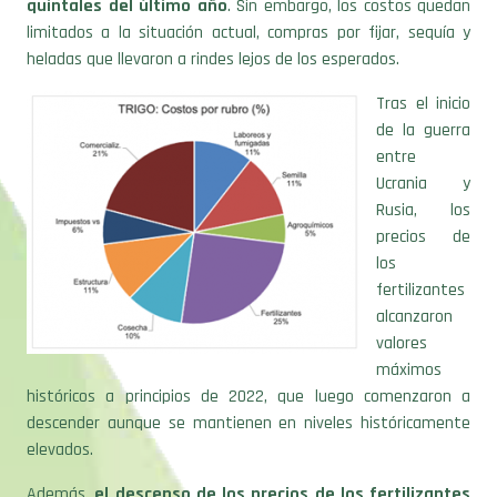
quintales del último año
. Sin embargo, los costos quedan
limitados a la situación actual, compras por fijar, sequía y
heladas que llevaron a rindes lejos de los esperados.
Tras el inicio
de la guerra
entre
Ucrania y
Rusia, los
precios de
los
fertilizantes
alcanzaron
valores
máximos
históricos a principios de 2022, que luego comenzaron a
descender aunque se mantienen en niveles históricamente
elevados.
Además,
el descenso de los precios de los fertilizantes