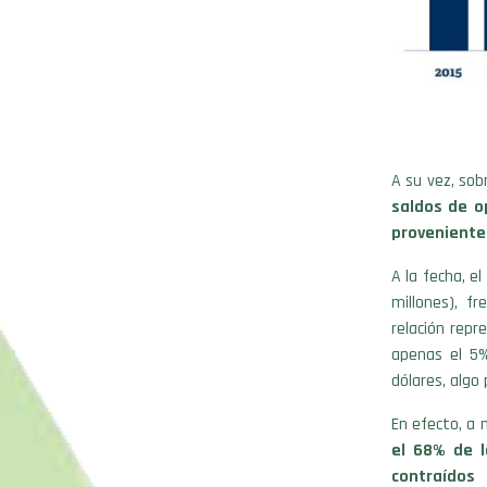
A su vez, sob
saldos de o
proveniente
A la fecha, 
millones), f
relación rep
apenas el 5%
dólares, algo
En efecto, a
el 68% de 
contraídos