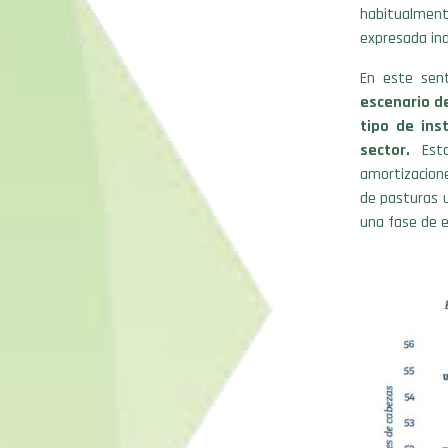
habitualment
expresada in
En este sen
escenario d
tipo de ins
sector.
Esto
amortizacione
de pasturas 
una fase de 