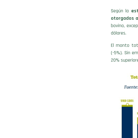
Según la
es
otorgados a
bovino, exce
dólares.
El monto tot
(-5%). Sin em
20% superiore