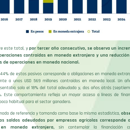
re este total, y
por tercer año consecutivo, se observa un incre
peraciones contraídas en moneda extranjera y una reducción
s de operaciones en moneda nacional.
el 44% de estos pasivos corresponde a obligaciones en moneda extran
rente a unos USD 569 millones contraídos en moneda local. Un añ
resentaba solo el 18% del total adeudado y, dos años atrás (septiem
. Este comportamiento refleja un mayor acceso a líneas de fina
 poco habitual para el sector ganadero.
 modo de referencia y tomando como base la misma estadística,
obse
los saldos adeudados por empresas agrícolas corresponde 
 en moneda extranjera,
sin contemplar la financiación c