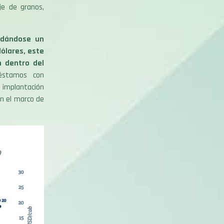
je de granos,
idándose un
ólares, este
n dentro del
réstamos con
a implantación
n el marco de