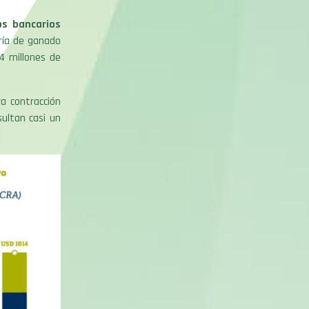
os bancarios
ría de ganado
4 millones de
a contracción
sultan casi un