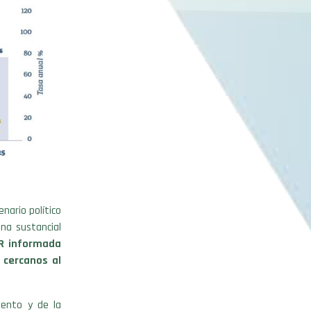
nario político
una sustancial
R informada
 cercanos al
mento y de la