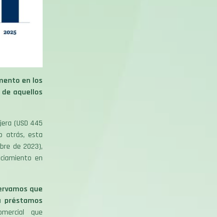
mento en los
 de aquellos
jera (USD 445
o atrás, esta
bre de 2023),
nciamiento en
rvamos que
a préstamos
omercial que