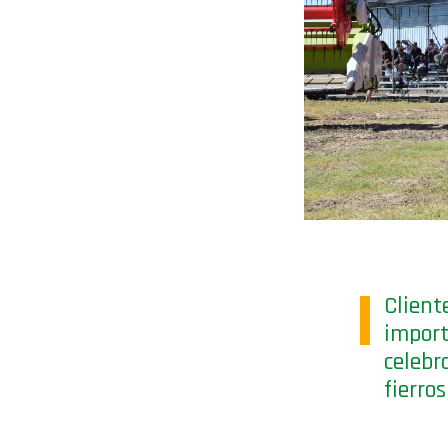
Clien
impor
celebr
fierro