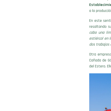
Establecimi
a la producci
En este senti
resaltando su
cabo una lim
estiércol en 
dos trabajos a
Otra empres
Cañada de Góm
del Estero. El