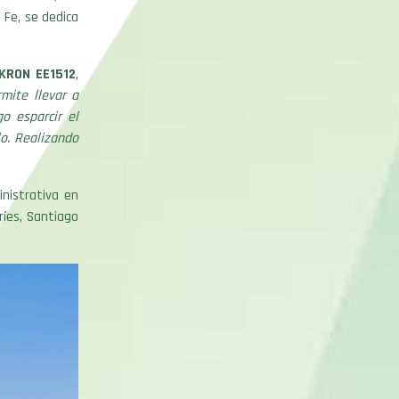
 Fe, se dedica
KRON EE1512
,
mite llevar a
o esparcir el
lo. Realizando
nistrativa en
ríes, Santiago