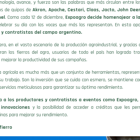
ecnología, avance, y fuerza son las palabras que más circulan entre l
ios de quipos de
Akron, Apache, Cestari, Claas, Jacto, John Deer
mel
. Como cada 12 de diciembre,
Expoagro decide homenajear a l
lebrar su día con las voces que más las representan. En esta op
 y contratistas del campo argentino.
a, en el vasto escenario de la producción agroindustrial, y gracias 
ran los fierros del agro, usuarios de todo el país han logrado tr
 mejorar la productividad de sus campañas.
a agrícola es mucho más que un conjunto de herramientas, represen
su trabajo. Son la inversión que se cuida con esmero, se mantiene co
ervicios meticulosos para garantizar su óptimo rendimiento.
va a los productores y contratistas a eventos como Expoagro,
 innovaciones
y la posibilidad de acceder a créditos que les pe
nas para mejorar su rendimiento.
fierro