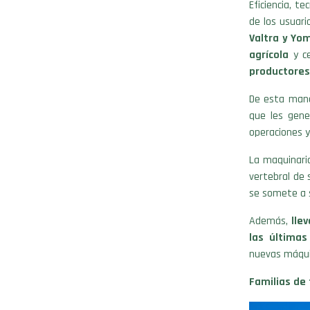
Eficiencia, t
de los usuar
Valtra y Yo
agrícola
y ce
productores
De esta maner
que les gene
operaciones y
La maquinari
vertebral de 
se somete a s
Además,
lle
las últimas
nuevas máqui
Familias de 