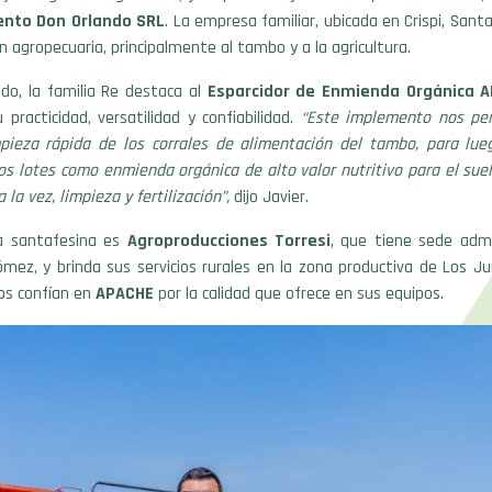
ento Don Orlando SRL
. La empresa familiar, ubicada en Crispi, Santa
ón agropecuaria, principalmente al tambo y a la agricultura.
do, la familia Re destaca al
Esparcidor de Enmienda Orgánica A
 practicidad, versatilidad y confiabilidad.
“Este implemento nos per
pieza rápida de los corrales de alimentación del tambo, para lueg
los lotes como enmienda orgánica de alto valor nutritivo para el sue
 la vez, limpieza y fertilización”,
dijo Javier.
a santafesina es
Agroproducciones Torresi
, que tiene sede admi
ez, y brinda sus servicios rurales en la zona productiva de Los Ju
los confían en
APACHE
por la calidad que ofrece en sus equipos.