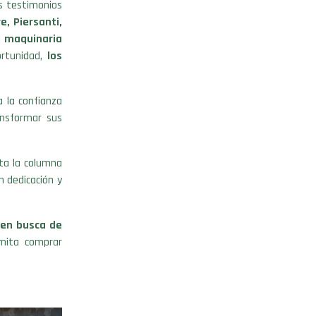
os testimonios
e, Piersanti,
a maquinaria
ortunidad,
los
a la confianza
ansformar sus
ta la columna
n dedicación y
 en busca de
rmita comprar