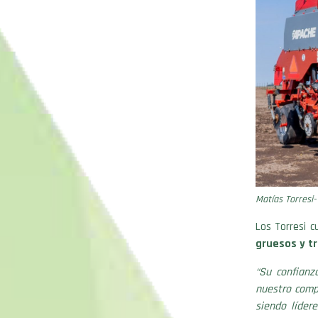
Matías Torresi
Los Torresi 
gruesos y t
“Su confianz
nuestro compr
siendo líder