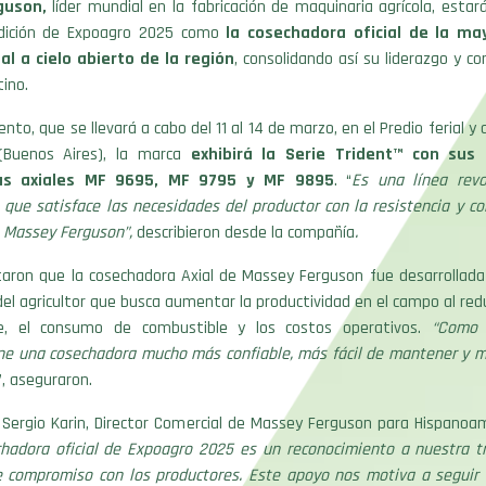
guson,
líder mundial en la fabricación de maquinaria agrícola, esta
dición de Expoagro 2025 como
la cosechadora oficial de la m
al a cielo abierto de la región
, consolidando así su liderazgo y 
tino.
ento, que se llevará a cabo del 11 al 14 de marzo, en el Predio ferial 
(Buenos Aires), la marca
exhibirá la Serie Trident™ con sus
as axiales MF 9695, MF 9795 y MF 9895
. “
Es una línea revo
que satisface las necesidades del productor con la resistencia y co
s Massey Ferguson”,
describieron desde la compañía
.
aron que la cosechadora Axial de Massey Ferguson fue desarrollad
del agricultor que busca aumentar la productividad en el campo al redu
e, el consumo de combustible y los costos operativos.
“Como r
ene una cosechadora mucho más confiable, más fácil de mantener y 
”, aseguraron.
 Sergio Karin, Director Comercial de Massey Ferguson para Hispanoam
chadora oficial de Expoagro 2025 es un reconocimiento a nuestra tr
e compromiso con los productores. Este apoyo nos motiva a seguir 