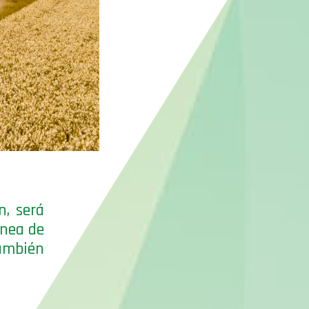
n, será
ínea de
ambién