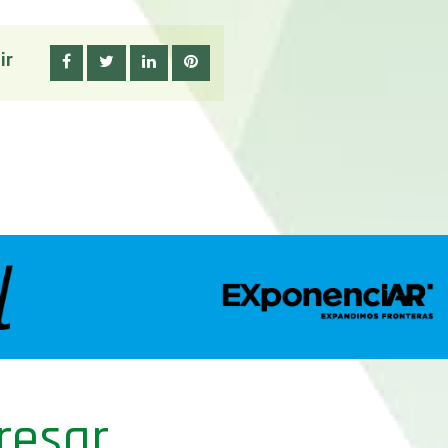
ir
resar