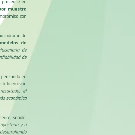
rá presente en
ayor muestra
compromiso con
y autódromo de
 modelos de
lucionaria de
nfiabilidad de
a pensando en
cir la emisión
esultado, el
más económica
érica, señaló:
ayectoria y a
desarrollando