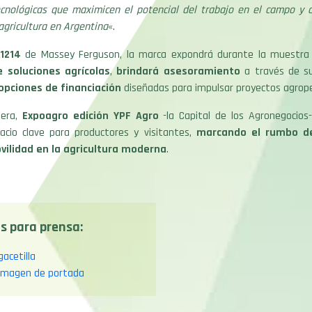
ecnológicas que maximicen el potencial del trabajo en el campo y c
agricultura en Argentina
«.
1214
de Massey Ferguson, la marca expondrá durante la muestr
 soluciones agrícolas
,
brindará asesoramiento
a través de su
opciones de financiación
diseñadas para impulsar proyectos agrope
era,
Expoagro edición YPF Agro
-la Capital de los Agronegocios
cio clave para productores y visitantes,
marcando el rumbo de
vilidad en la agricultura moderna
.
s para prensa:
gacetilla
 imagen de portada