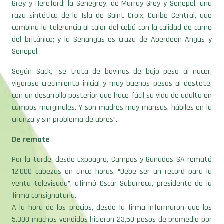
Grey y Hereford; la Senegrey, de Murray Grey y Senepol, una
raza sintética de la Isla de Saint Croix, Caribe Central, que
combina la tolerancia al calor del cebú con la calidad de carne
del británico; y la Senangus es cruza de Aberdeen Angus y
Senepol.
Según Sack, “se trata de bovinos de bajo peso al nacer,
vigoroso crecimiento inicial y muy buenos pesos al destete,
con un desarrollo posterior que hace fácil su vida de adulto en
campos marginales. Y son madres muy mansas, hábiles en la
crianza y sin problema de ubres”.
De remate
Por la tarde, desde Expoagro, Campos y Ganados SA remató
12.000 cabezas en cinco horas. “Debe ser un record para la
venta televisada”, afirmó Oscar Subarroca, presidente de la
firma consignataria.
A la hora de los precios, desde la firma informaron que los
5.300 machos vendidos hicieron 23,50 pesos de promedio por