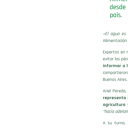
desde 
país.
«El agua es 
Alimentación 
Expertos en n
evitar las pé
informar a 
compartieron
Buenos Aires.
Ariel Pereda
representa 
agricultura
“hacia adelan
A su turno, 