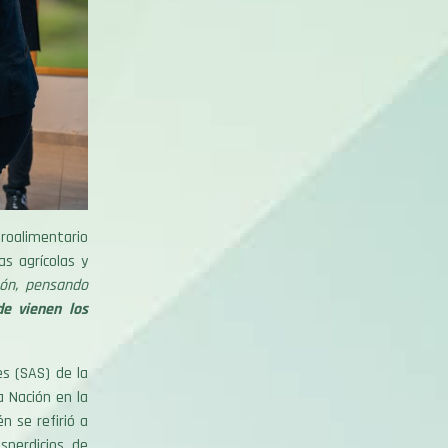
groalimentario
s agrícolas y
ión, pensando
e vienen los
s (SAS) de la
a Nación en la
n se refirió a
sperdicios de