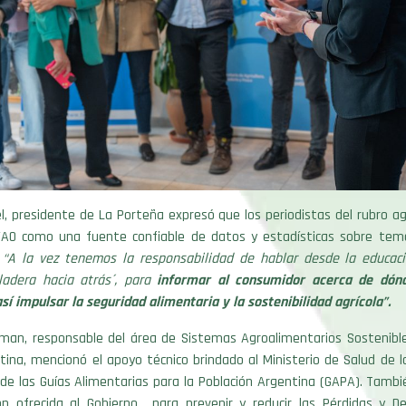
el, presidente de La Porteña expresó que los periodistas del rubro a
AO como una fuente confiable de datos y estadísticas sobre tema
.
“A la vez tenemos la responsabilidad de hablar desde la educac
ladera hacia atrás´, para
informar al consumidor acerca de dónd
sí impulsar la seguridad alimentaria y la sostenibilidad agrícola”.
eiman, responsable del área de Sistemas Agroalimentarios Sostenible
ina, mencionó el apoyo técnico brindado al Ministerio de Salud de l
 de las Guías Alimentarias para la Población Argentina (GAPA). Tambié
ión ofrecida al Gobierno para prevenir y reducir las Pérdidas y De