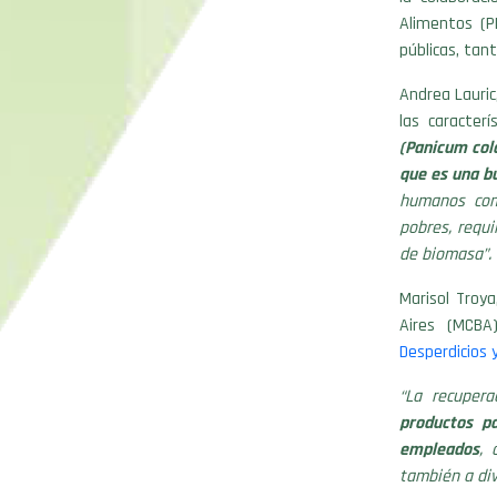
Alimentos (P
públicas, tan
Andrea Lauric
las caracterí
(Panicum col
que es una bu
humanos com
pobres, requi
de biomasa”.
Marisol Troy
Aires (MCBA)
Desperdicios 
“La recupera
productos p
empleados
, 
también a di