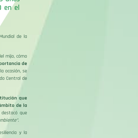
O en el
Mundial de la
del mijo, cómo
mportancia de
la ocasión, se
do Central de
titución que
ámbito de la
destacó que
ambiente”.
iliencia y la