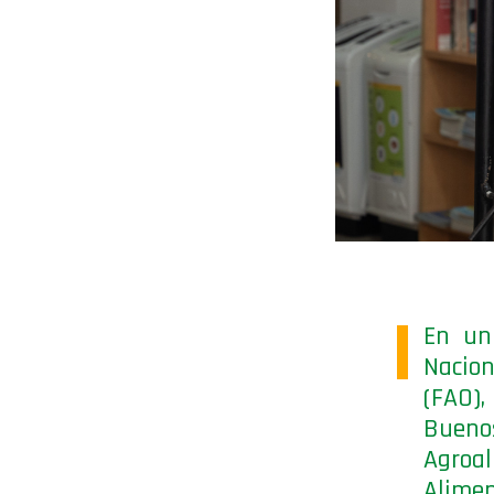
En un
Nacio
(FAO)
Buen
Agroa
Alimen