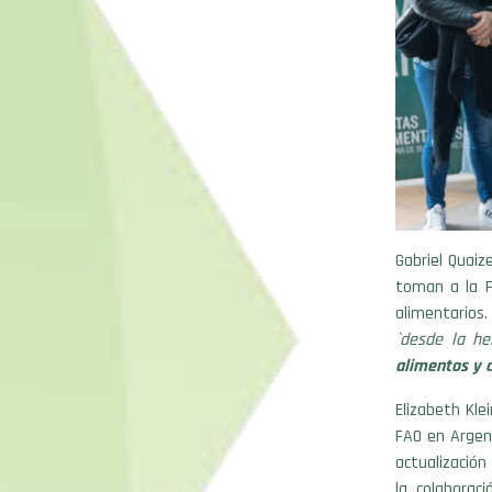
Gabriel Quaiz
toman a la F
alimentarios
`desde la he
alimentos y a
Elizabeth Kl
FAO en Argent
actualización
la colaborac