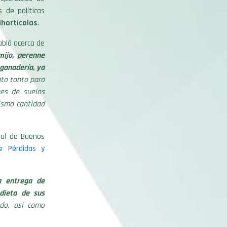
 de políticas
hortícolas
.
abló acerca de
ijo, perenne
ganadería, ya
nto tanto para
es de suelos
misma cantidad
ral de Buenos
e Pérdidas y
a entrega de
dieta de sus
ado, así como