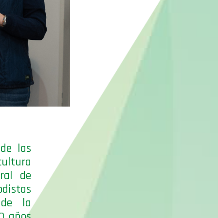
de las
ultura
ral de
istas
 de la
20 años