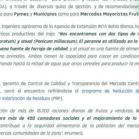
DA), a través de diversas guías de gestión, y de recomendaciones
to para
Pymes
y
Municipios
como para
Mercados Mayoristas Fruti
, ingeniera agrónoma de la Agencia de Extensión INTA Bahía Blanca, h
sticas productivas del mijo:
“Nos encontramos con dos tipos de m
oratum) y anual (Panicum miliaceum). El perenne es utilizado en la 
ena fuente de forraje de calidad
; y el anual es una fuente de alime
o animales. Ambos tienen la capacidad para crecer en condicion
riendo hasta la mitad de agua que otros cereales para producir la 
a, gerenta de Control de Calidad y Transparencia del Mercado Cent
, cerró el encuentro refiriéndose al
programa de Reducción d
y Valorización de Residuos
(PRP).
ción de más de 15.000 raciones diarias de frutas y verduras,
l
ara más de 450 comedores sociales y el mejoramiento de la 
contribuye a la seguridad alimentaria de la población del merc
versas comunidades de la zona”
, enumeró.