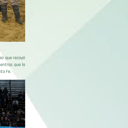
mio que recayó
ientras que la
nta Fe.