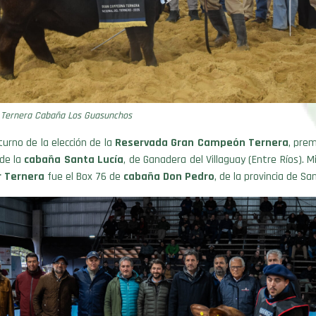
Ternera Cabaña Los Guasunchos
turno de la elección de la
Reservada Gran Campeón Ternera
, pre
 de la
cabaña Santa Lucía
, de Ganadera del Villaguay (Entre Ríos). M
r Ternera
fue el Box 76 de
cabaña Don Pedro
, de la provincia de Sa