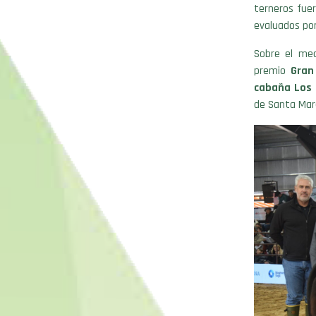
terneros fuer
evaluados por
Sobre el med
premio
Gran
cabaña Los
de Santa Marg