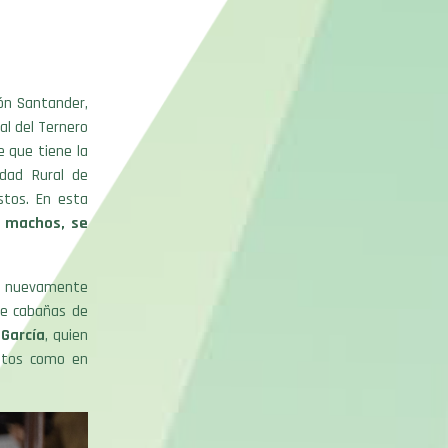
ón Santander,
al del Ternero
e que tiene la
edad Rural de
stos. En esta
n machos, se
que nuevamente
de cabañas de
 García
, quien
untos como en