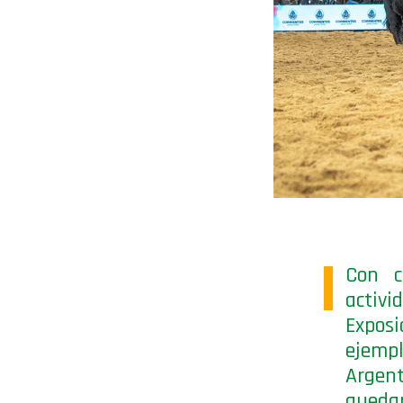
Con c
activi
Exposi
ejempl
Argen
quedar