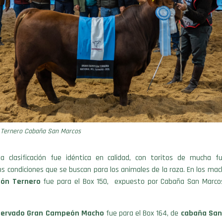
Ternero Cabaña San Marcos
a clasificación fue idéntica en calidad, con toritos de mucha fu
os condiciones que se buscan para los animales de la raza. En los mac
ón Ternero
fue para el Box 150, expuesto por Cabaña San Marcos
servado Gran Campeón Macho
fue para el Box 164, de
cabaña San