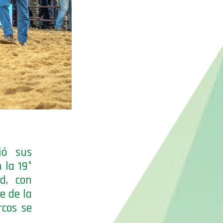
ió sus
 la 19°
ad, con
e de la
cos se