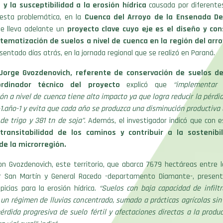
y la susceptibilidad a la erosión hídrica
causada por diferentes
esta problemática, en la
Cuenca del Arroyo de la Ensenada D
e lleva adelante un
proyecto clave cuyo eje es el diseño y con
stematización de suelos a nivel de cuenca en la región del ar
entado días atrás, en la jornada regional que se realizó en Paraná.
Jorge Gvozdenovich, referente de conservación de suelos de
rdinador técnico del proyecto
explicó que
“implementar
ón a nivel de cuenca tiene alto impacto ya que logra reducir la pérdi
a-1.año-1 y evita que cada año se produzca una disminución productiva 
de trigo y 381 tn de soja”
. Además, el investigador indicó que con 
transitabilidad de los caminos y contribuir a la sostenibi
de la microrregión.
n Gvozdenovich, este territorio, que abarca 7679 hectáreas entre l
r San Martín y General Racedo -departamento Diamante-, present
picias para la erosión hídrica.
“Suelos con baja capacidad de infiltr
un régimen de lluvias concentrado, sumado a prácticas agrícolas sin
rdida progresiva de suelo fértil y afectaciones directas a la produc