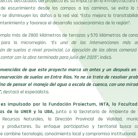
pectos destacados del proyecto es su impacto en la infraestructura rur
 de escurrimiento desde los campos a los caminos, se evita la 
 y se disminuyen los daños a la red vial. “Esto mejora la transitabilid
tenimiento y favorece el desarrollo socioeconómico de la región”.
empla más de 2800 kilómetros de terrazas y 570 kilómetros de canal
para la microrregión.
“Es una de las intervenciones más am
ión de suelos a nivel provincial. La ejecución de las obras comenzó
contar con la obra terminada para julio del 2025”,
indicó.
nvencidos de que este proyecto marca un antes y un después en 
onservación de suelos en Entre Ríos. Ya no se trata de resolver pr
ino de pensar el manejo del agua a escala de cuenca, con una mirad
,
destacó el especialista.
 es impulsado por la Fundación Proiectum, INTA, la Facultad
as de la UNER y la UBA,
junto a la Secretaría de Ambiente de E
 Recursos Naturales, la Dirección Provincial de Vialidad, munici
 y productores. Su enfoque participativo y territorial busca c
e combine tecnología, conocimiento local y compromiso institucional.