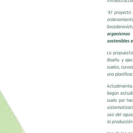
infraestructur
“El proyecto 
ordenamiento 
Gvozdenovic
organismos 
sostenibles e
La propuesta
diseño y eje
suelos, curva
una planificac
Actualmente,
Según estudi
suelo por he
sistematizaci
uso del agua,
la producción”