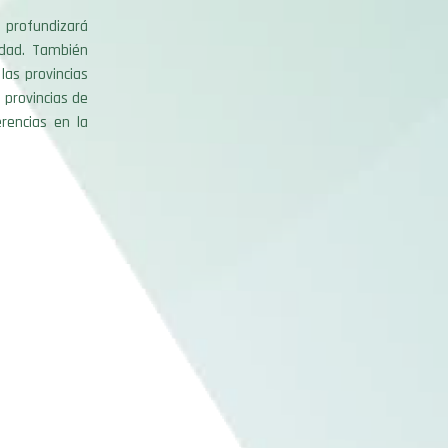
 profundizará
idad. También
las provincias
 provincias de
rencias en la