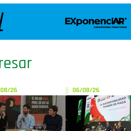
resar
/08/26
06/08/26