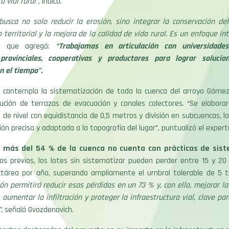
a vial rural”
, indicó.
busca no solo reducir la erosión, sino integrar la conservación de
territorial y la mejora de la calidad de vida rural. Es un enfoque int
h, que agregó:
“Trabajamos en articulación con universidades,
provinciales, cooperativas y productores para lograr solucio
n el tiempo”.
 contempla la sistematización de toda la cuenca del arroyo Gómez
cución de terrazas de evacuación y canales colectores. “Se elabor
s de nivel con equidistancia de 0,5 metros y división en subcuencas, l
ión precisa y adaptada a la topografía del lugar”, puntualizó el expert
más del 54 % de la cuenca no cuenta con prácticas de sist
os previos, los lotes sin sistematizar pueden perder entre 15 y 20
ctárea por año, superando ampliamente el umbral tolerable de 5 t
ón permitirá reducir esas pérdidas en un 73 % y, con ello, mejorar la 
 aumentar la infiltración y proteger la infraestructura vial, clave par
,
señaló Gvozdenovich.