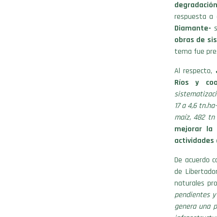
degradación 
respuesta a 
Diamante-
s
obras de si
tema fue pres
Al respecto,
Ríos y coo
sistematizaci
17 a 4,6 tn.h
maíz, 482 tn 
mejorar la 
actividades 
De acuerdo co
de Libertado
naturales pro
pendientes y 
genera una pé