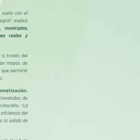
l suelo con el
egral”
, explicó
 municipios,
nes reales y
 a través del
aron mapas de
o que permitió
o.
ematización.
 toneladas de
n/ha/año. “
La
eficiencia del
a la salida de