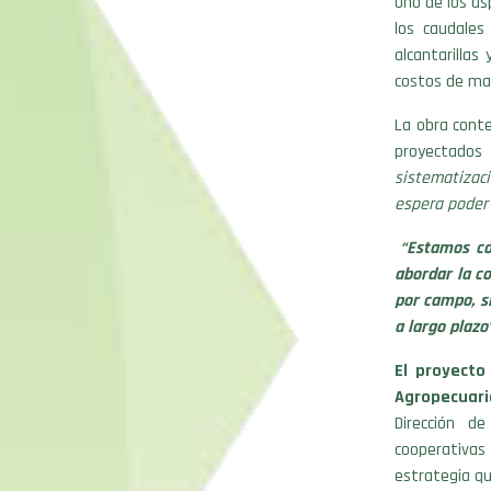
Uno de los as
los caudales
alcantarillas
costos de man
La obra cont
proyectados 
sistematizac
espera poder 
“Estamos co
abordar la c
por campo, s
a largo plazo”
El proyecto
Agropecuari
Dirección de
cooperativas
estrategia qu