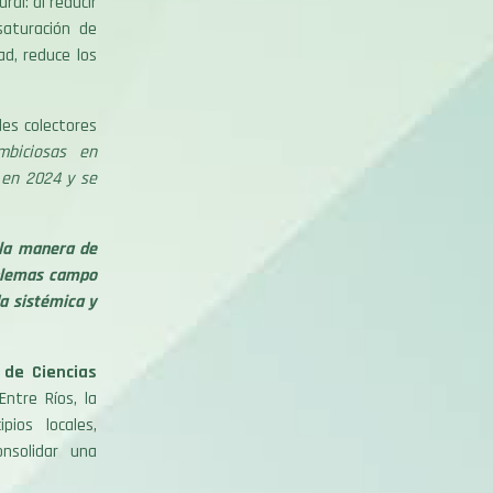
al: al reducir
saturación de
ad, reduce los
es colectores
biciosas en
 en 2024 y se
la manera de
oblemas campo
a sistémica y
 de Ciencias
ntre Ríos, la
pios locales,
onsolidar una