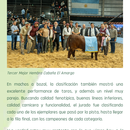
Tercer Mejor Hembra Cabaña El Amargo
En machos a bozal, la clasificación también mostró una
excelente performance de toros, y además un nivel muy
parejo. Buscando calidad fenotípica, buenas líneas inferiores,
calidad carnicera y funcionalidad, el jurado fue clasificando
cada uno de los ejemplares que pasó por la pista, hasta llegar
a la fila final, con los campeones de cada categoría.
“
La verdad estoy muy contento con lo que vimos hoy, a la
mañana con los conjuntos, a la tarde con los bozales; me voy