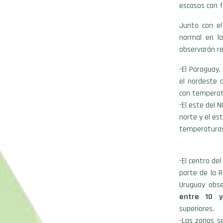
escasos con 
Junto con el
normal en la
observarán re
-El Paraguay,
el nordeste 
con temperat
-El este del 
norte y el es
temperaturas
-El centro de
parte de la 
Uruguay obs
entre 10 y
superiores.
-Las zonas se