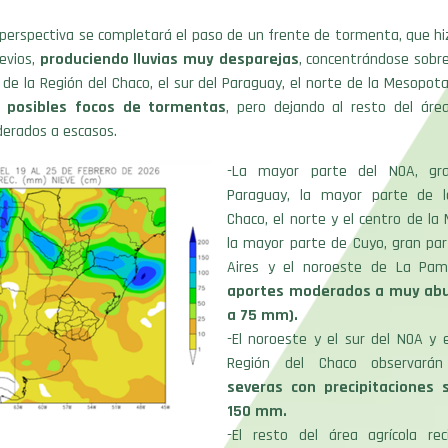
la perspectiva se completará el paso de un frente de tormenta, que h
revios,
produciendo lluvias muy desparejas
, concentrándose sobre
 de la Región del Chaco, el sur del Paraguay, el norte de la Mesopot
n
posibles focos de tormentas
, pero dejando al resto del área
derados a escasos.
-La mayor parte del NOA, gr
Paraguay, la mayor parte de l
Chaco, el norte y el centro de l
la mayor parte de Cuyo, gran pa
Aires y el noroeste de La P
aportes moderados a muy abu
a 75 mm).
-El noroeste y el sur del NOA y 
Región del Chaco observar
severas con precipitaciones 
150 mm.
-El resto del área agrícola rec