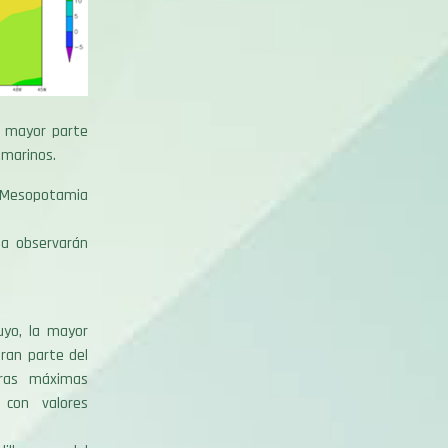
a mayor parte
s marinos.
a Mesopotamia
na observarán
uyo, la mayor
ran parte del
uras máximas
con valores