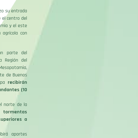
izo su entrada
 el centro del
amia y el este
 agrícola con
an parte del
a Región del
a Mesopotamia,
rte de Buenos
ampa
recibirán
ndantes (10
el norte de la
án
tormentas
superiores a
ibirá aportes