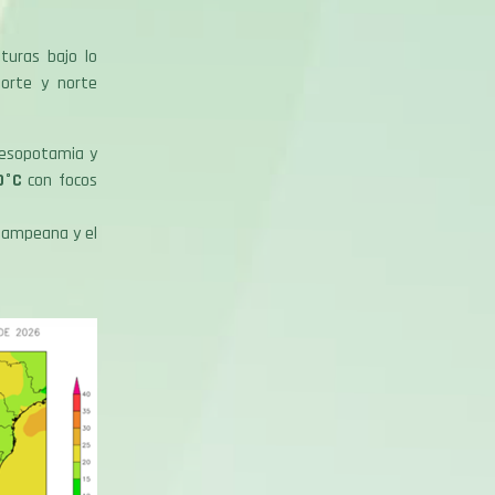
turas bajo lo
norte y norte
 Mesopotamia y
0°C
con focos
 Pampeana y el