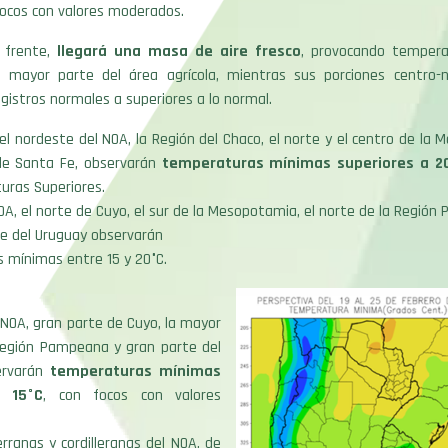
focos con valores moderados.
 frente,
llegará una masa de aire fresco
, provocando tempera
 mayor parte del área agrícola, mientras sus porciones centro-
gistros normales a superiores a lo normal.
 el nordeste del NOA, la Región del Chaco, el norte y el centro de la
de Santa Fe, observarán
temperaturas mínimas superiores a 2
uras Superiores.
NOA, el norte de Cuyo, el sur de la Mesopotamia, el norte de la Región
te del Uruguay observarán
 mínimas entre 15 y 20°C.
l NOA, gran parte de Cuyo, la mayor
Región Pampeana y gran parte del
ervarán
temperaturas mínimas
 15°C
, con focos con valores
rranas y cordilleranas del NOA, de