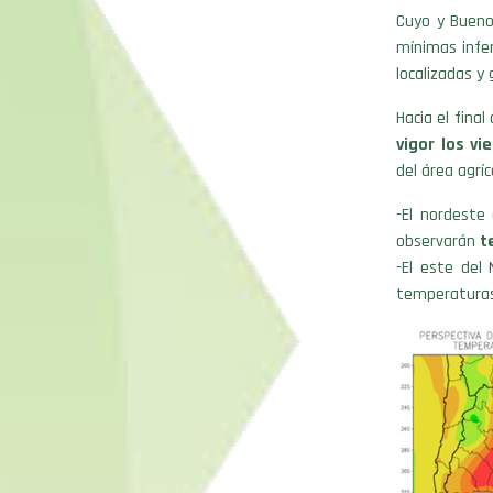
Cuyo y Bueno
mínimas infer
localizadas y 
Hacia el final
vigor los vi
del área agríc
-El nordeste
observarán
t
-El este del
temperaturas 