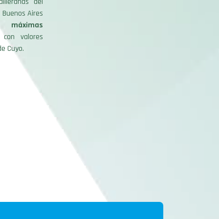
illeranas del
e Buenos Aires
s máximas
 con valores
de Cuyo.