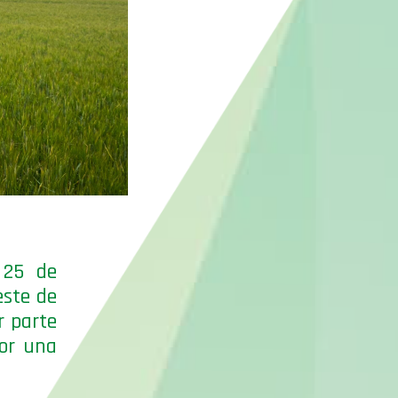
 25 de
este de
r parte
por una