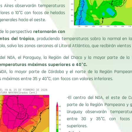
s Aires observarán temperaturas
iores a 10°C con focos de heladas
generales hacia el oeste.
 de la perspectiva
retornarán con
entos del trópico
, produciendo temperaturas sobro lo normal en l
ola, salvo las zonas cercanas al Litoral Atlántico, que recibirán viento
 del NOA, el Paraguay, la Región del Chaco y la mayor parte de l
emperaturas máximas superiores a 40°C.
 NOA, la mayor parte de Córdoba y el norte de la Región Pampea
máximas entre 35 y 40°C, con focos con valores inferiores.
-El centro del NOA, el este de C
parte de la Región Pampeana y g
Uruguay observarán temperat
entre 30 y 35°C, con focos 
superiores.