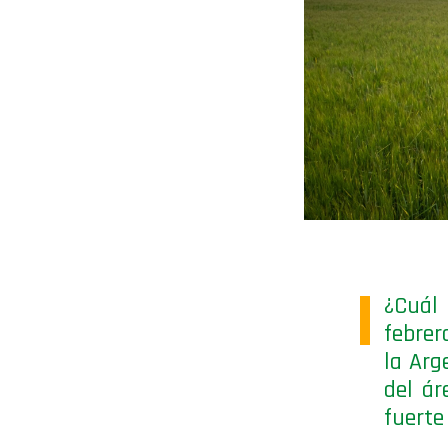
¿Cuál
febrer
la Arg
del ár
fuerte