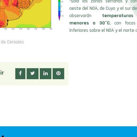
-Sólo las zonas serranas y cord
oeste del NOA, de Cuyo y el sur d
observarán
temperatura
menores a 30°C
, con focos
inferiores sobre el NOA y el norte 
 de Cereales
ir