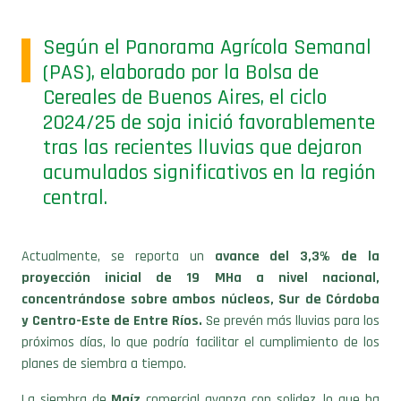
Según el Panorama Agrícola Semanal
(PAS), elaborado por la Bolsa de
Cereales de Buenos Aires, el ciclo
2024/25 de soja inició favorablemente
tras las recientes lluvias que dejaron
acumulados significativos en la región
central.
Actualmente, se reporta un
avance del 3,3% de la
proyección inicial de 19 MHa a nivel nacional,
concentrándose sobre ambos núcleos, Sur de Córdoba
y Centro-Este de Entre Ríos.
Se prevén más lluvias para los
próximos días, lo que podría facilitar el cumplimiento de los
planes de siembra a tiempo.
La siembra de
Maíz
comercial avanza con solidez, lo que ha
permitido incorporar 5,6 p.p. en los últimos siete días,