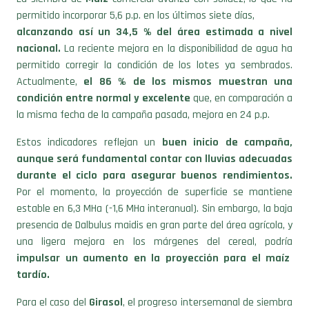
alcanzando así un 34,5 % del área estimada a nivel
nacional.
La reciente mejora en la disponibilidad de agua ha
permitido corregir la condición de los lotes ya sembrados.
Actualmente,
el 86 % de los mismos muestran una
condición entre normal y excelente
que, en comparación a
la misma fecha de la campaña pasada, mejora en 24 p.p.
Estos indicadores reflejan un
buen inicio de campaña,
aunque será fundamental contar con lluvias adecuadas
durante el ciclo para asegurar buenos rendimientos.
Por el momento, la proyección de superficie se mantiene
estable en 6,3 MHa (-1,6 MHa interanual). Sin embargo, la baja
presencia de Dalbulus maidis en gran parte del área agrícola, y
una ligera mejora en los márgenes del cereal, podría
impulsar un aumento en la proyección para el maíz
tardío.
Para el caso del
Girasol
, el progreso intersemanal de siembra
fue de 14,7 p.p., cubriendo el 60,8% del área proyectada en