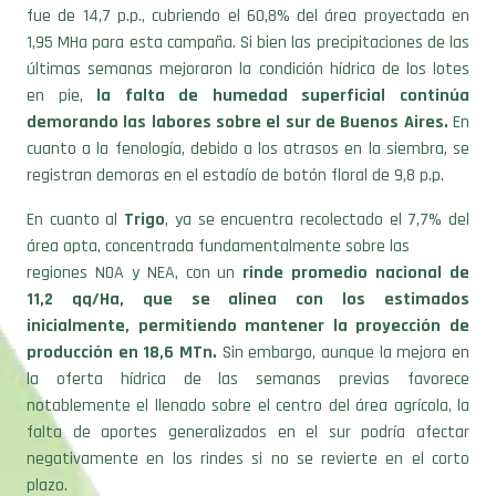
1,95 MHa para esta campaña. Si bien las precipitaciones de las
últimas semanas mejoraron la condición hídrica de los lotes
en pie,
la falta de humedad superficial continúa
demorando las labores sobre el sur de Buenos Aires.
En
cuanto a la fenología, debido a los atrasos en la siembra, se
registran demoras en el estadío de botón floral de 9,8 p.p.
En cuanto al
Trigo
, ya se encuentra recolectado el 7,7% del
área apta, concentrada fundamentalmente sobre las
regiones NOA y NEA, con un
rinde promedio nacional de
11,2 qq/Ha, que se alinea con los estimados
inicialmente,
permitiendo mantener la proyección de
producción en 18,6 MTn.
Sin embargo, aunque la mejora en
la oferta hídrica de las semanas previas favorece
notablemente el llenado sobre el centro del área agrícola, la
falta de aportes generalizados en el sur podría afectar
negativamente en los rindes si no se revierte en el corto
plazo.
Finalmente, para el cultivo de
Cebada
, las lluvias