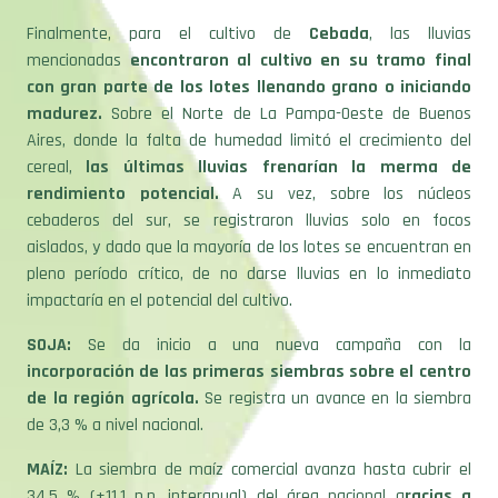
mencionadas
encontraron al cultivo en su tramo final
con gran parte de los lotes llenando grano o iniciando
madurez.
Sobre el Norte de La Pampa-Oeste de Buenos
Aires, donde la falta de humedad limitó el crecimiento del
cereal,
las últimas lluvias frenarían la merma de
rendimiento potencial.
A su vez, sobre los núcleos
cebaderos del sur, se registraron lluvias solo en focos
aislados, y dado que la mayoría de los lotes se encuentran en
pleno período crítico, de no darse lluvias en lo inmediato
impactaría en el potencial del cultivo.
SOJA:
Se da inicio a una nueva campaña con la
incorporación de las primeras siembras sobre el centro
de la región agrícola.
Se registra un avance en la siembra
de 3,3 % a nivel nacional.
MAÍZ:
La siembra de maíz comercial avanza hasta cubrir el
34,5 % (+11,1 p.p. interanual) del área nacional g
racias a
mejores condiciones hídricas
, con un 86 % de los lotes en