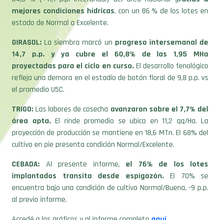
estado de Normal a Excelente.
GIRASOL:
La siembra marcó un
progreso intersemanal de
14,7 p.p. y ya cubre el 60,8% de las 1,95 MHa
proyectadas para el ciclo en curso.
El desarrollo fenológico
refleja una demora en el estadío de botón floral de 9,8 p.p. vs
el promedio U5C.
TRIGO:
Las labores de cosecha
avanzaron sobre el 7,7% del
área apta.
El rinde promedio se ubica en 11,2 qq/Ha. La
proyección de producción se mantiene en 18,6 MTn. El 68% del
cultivo en pie presenta condición Normal/Excelente.
CEBADA:
Al presente informe,
el 76% de los lotes
implantados transita desde espigazón.
El 70% se
encuentra bajo una condición de cultivo Normal/Buena, -9 p.p.
al previo informe.
Accedé a los gráficos y al informe completo
aquí
.