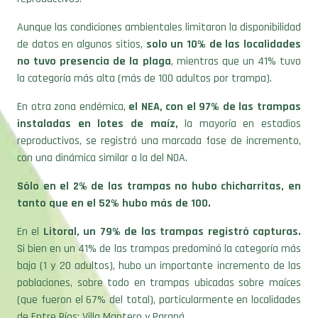
Aunque las condiciones ambientales limitaron la disponibilidad
de datos en algunos sitios,
solo un 10% de las localidades
no tuvo presencia de la plaga
, mientras que un 41% tuvo
la categoría más alta (más de 100 adultos por trampa).
En otra zona endémica,
el NEA, con el 97% de las trampas
instaladas en lotes de maíz,
la mayoría en estadios
reproductivos, se registró una marcada fase de incremento,
con una dinámica similar a la del NOA.
Sólo en el 2% de las trampas no hubo chicharritas, en
tanto que en el 52% hubo más de 100.
En el
Litoral, un 79% de las trampas registró capturas.
Si bien en un 41% de las trampas predominó la categoría más
baja (1 y 20 adultos), hubo un importante incremento de las
poblaciones, sobre todo en trampas ubicadas sobre maíces
(que fueron el 67% del total), particularmente en localidades
de Entre Ríos: Villa Mantero y Paraná.