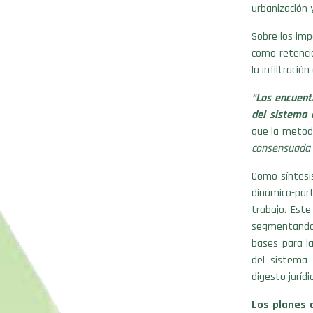
urbanización 
Sobre los imp
como retenció
la infiltració
“Los encuent
del sistema 
que la metodo
consensuada p
Como síntesi
dinámico-par
trabajo. Est
segmentando 
bases para la
del sistema 
digesto juríd
Los planes 