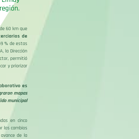
región.
 de 60 km que
erciarios de
59 % de estas
, la Dirección
ctor, permitió
ar y priorizar
aborativo es
ograron mapas
ido municipal
adas en cinco
or los cambios
l avance de la