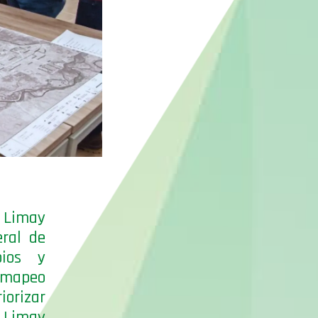
l Limay
eral de
pios y
 mapeo
iorizar
l Limay