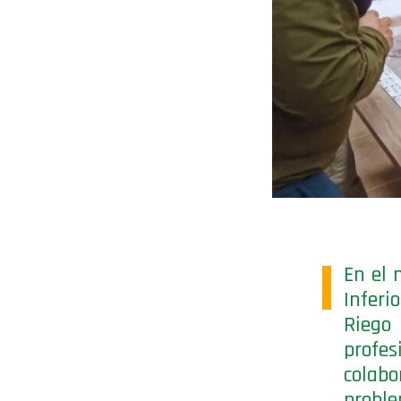
En el 
Inferi
Riego
profe
colabo
proble