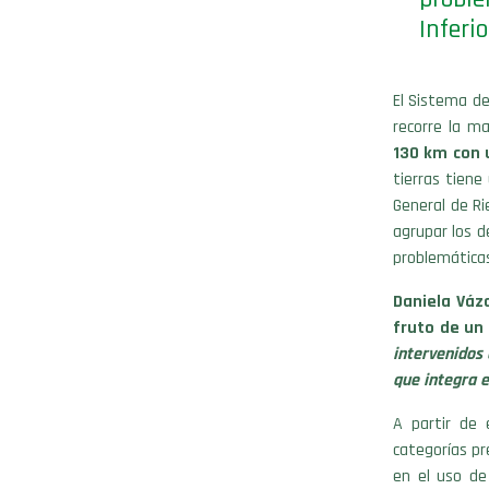
Inferio
El Sistema d
recorre la m
130 km con 
tierras tiene
General de Ri
agrupar los d
problemáticas
Daniela Váz
fruto de un 
intervenidos
que integra e
A partir de 
categorías pr
en el uso de 