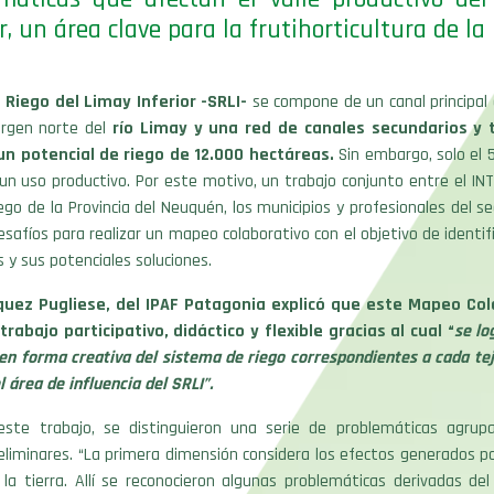
r, un área clave para la frutihorticultura de la 
e
Riego del Limay Inferior -SRLI-
se compone de un canal principal
argen norte del
río Limay y una red de canales secundarios y t
un potencial de riego de 12.000 hectáreas.
Sin embargo, solo el 
 un uso productivo. Por este motivo, un trabajo conjunto entre el INTA
ego de la Provincia del Neuquén, los municipios y profesionales del se
esafíos para realizar un mapeo colaborativo con el objetivo de identific
 y sus potenciales soluciones.
quez Pugliese, del IPAF Patagonia explicó que este Mapeo Col
trabajo participativo, didáctico y flexible gracias al cual “
se l
 en forma creativa del sistema de riego correspondientes a cada tej
l área de influencia del SRLI”.
este trabajo, se distinguieron una serie de problemáticas agrup
eliminares. “La primera dimensión considera los efectos generados p
la tierra. Allí se reconocieron algunas problemáticas derivadas de