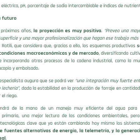
 eléctrica, pH, porcentaje de sodio intercambiable e índices de nutrien
a futuro
s próximos años,
la proyección es muy positiva
.
“Preveo una mayo
uperficie y una mayor profesionalización que hagan ese trabajo más 
 Rotili, que considera que, gracias a ello, los esquemas productivos
s
 condiciones macroeconómicas y de mercado
, diversificando cult
e incorporando otros procesos de la cadena industrial, como la mul
 acopio y embolsado.
especialista augura que se podrá ver
“una integración muy fuerte ent
 lechería”
, dada la estabilidad en la producción de forraje en cantidad
 el riego.
endrá de la mano de un manejo muy eficiente del agua para 
d primaria, una mejor lectura de las condiciones ambientales, per
 tecnológicas clave que ya están cambiando hoy mismo los sistemas
de fuentes alternativas de energía, la telemetría, y la genera
eal
.