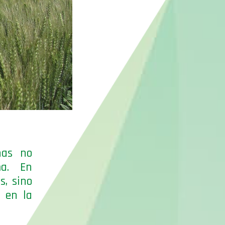
nas no
ma. En
s, sino
o en la