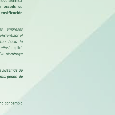
ego significa,
ual
excede su
tensificación
as empresas
ficientizar el
tan hacia la
ellas”
, explicó
ivo disminuye
s sistemas de
 márgenes de
ego contempla