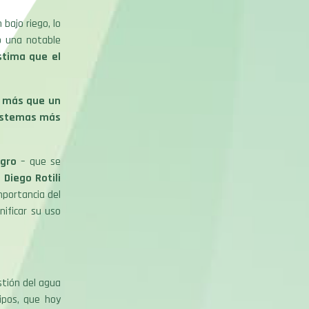
bajo riego, lo
o una notable
stima que el
más que un
 sistemas más
agro
– que se
m
Diego Rotili
mportancia del
nificar su uso
stión del agua
uipos, que hoy