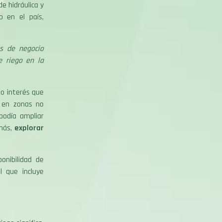
e hidráulica y
o en el país,
s de negocio
 riego en la
do interés que
s en zonas no
podía ampliar
emás,
explorar
ponibilidad de
l que incluye