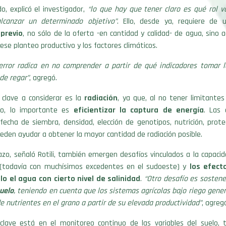
o, explicó el investigador,
“lo que hay que tener claro es qué rol v
lcanzar un determinado objetivo”
. Ello, desde ya, requiere de
 previo
, no sólo de la oferta -en cantidad y calidad- de agua, sino
 ese planteo productivo y los factores climáticos.
l error radica en no comprender a partir de qué indicadores tomar l
 de regar”
, agregó.
 clave a considerar es la
radiación
, ya que, al no tener limitante
ico, lo importante es
eficientizar la captura de energía
. Las 
fecha de siembra, densidad, elección de genotipos, nutrición, prote
eden ayudar a obtener la mayor cantidad de radiación posible.
lazo, señaló Rotili, también emergen desafíos vinculados a la capaci
 (todavía con muchísimos excedentes en el sudoeste) y
los efect
lo el agua con cierto nivel de salinidad
.
“Otro desafío es sostene
suelo
, teniendo en cuenta que los sistemas agrícolas bajo riego gene
e nutrientes en el grano a partir de su elevada productividad”
, agreg
a clave está en el monitoreo continuo de las variables del suelo, 