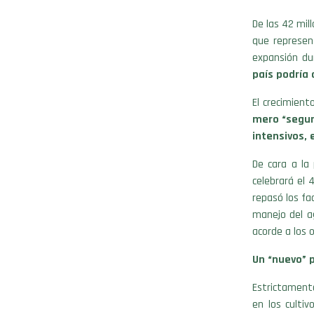
De las 42 mil
que represen
expansión du
país podría 
El crecimient
mero “seguro
intensivos, 
De cara a la
celebrará el 
repasó los fa
manejo del ag
acorde a los 
Un “nuevo” 
Estrictamente
en los cultiv