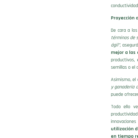
conductividad
Proyección 
De cara a lo
términos de s
ágil”
, aseguró
mejor a las
productivos, 
semillas o el
Asimismo, el 
y ganadería o
puede ofrecer
Todo ello v
productivida
innovaciones
utilización 
en tiempo r