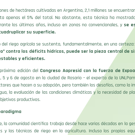
lones de hectáreas cultivadas en Argentina, 2,1 millones se encuentran 
ta apenas el 5% del total. No obstante, esta técnica ha mostrad
rante los últimos años, incluso en zonas no convencionales, y
se e
cuadruplicar su superficie.
o del riego agrícola se sustenta, fundamentalmente, en una certeza:
” contra los déficits hídricos, puede ser la pieza central de
estables y eficientes.
 próxima edición del
Congreso Aapresid con la fuerza de Expo
4, 5 y 6 de agosto en la ciudad de Rosario – el experto de la UNLPa
ctores que hacen a su adopción, pero también los desafíos, como la i
ua, la evaluación de las condiciones climáticas y la necesidad de pla
objetivos productivos.
paradigma
, la comunidad científica trabaja desde hace varias décadas en la ge
os y las técnicas de riego en la agricultura. Incluso los propios eq