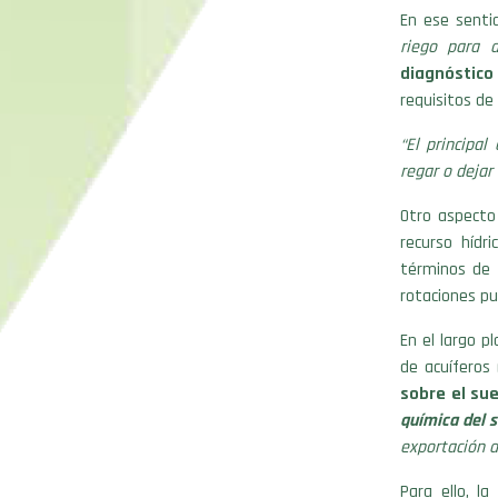
En ese sentid
riego para a
diagnóstico
requisitos de
“El principa
regar o dejar
Otro aspecto
recurso hídr
términos de 
rotaciones pu
En el largo p
de acuíferos
sobre el sue
química del 
exportación d
Para ello, l