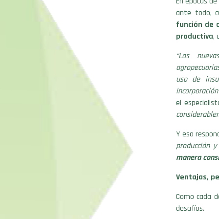
En épocas de 
ante todo, cu
función de c
productiva
,
“Las nueva
agropecuarias
uso de insu
incorporación
el especialis
considerable
Y eso respon
producción y
manera consi
Ventajas, p
Como cada de
desafíos.