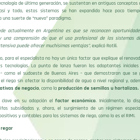
cnología de última generación, se sustentan en antiguos conceptos d
, así y todo, estos sistemas se han expandido hace poco tiemp
o una suerte de “nuevo” paradigma.
ede actualmente en Argentina es que se reconocen oportunidade
y una comprensión de que el uso profesional de los sistemas de
xtensiva puede ofrecer muchísimas ventajas”
, explicó Rotili.
o, para el especialista no hay un único factor que explique el renova
s tecnologías. La punta de lanza fueron los adoptantes iniciale
s – como el sudoeste de Buenos Aires – que demostraron que se 
l riego sin afectar la disponibilidad de agua a nivel regional y, ad
nativas de negocio
, como la
producción de semillas u hortaliza
s.
clave en su adopción el
factor económico
. Inicialmente, la dis
rifas subsidiadas y, ahora, el surgimiento de un régimen especia
positivos y contables para los sistemas de riego, como lo es el RIMI.
 regar