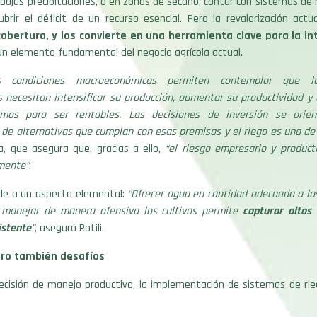
bajas precipitaciones, o en zonas de secano, contar con sistemas de ri
brir el déficit de un recurso esencial. Pero la revalorización act
obertura, y los convierte en una herramienta clave para la in
 un elemento fundamental del negocio agrícola actual.
s condiciones macroeconómicas permiten contemplar que l
 necesitan intensificar su producción, aumentar su productividad y e
mos para ser rentables. Las decisiones de inversión se orien
 de alternativas que cumplan con esas premisas y el riego es una de 
ta, que asegura que, gracias a ello,
“el riesgo empresario y product
mente”
.
de a un aspecto elemental:
“Ofrecer agua en cantidad adecuada a lo
 manejar de manera ofensiva los cultivos permite
capturar altos
stente
”
, aseguró Rotili.
ero también desafíos
cisión de manejo productivo, la implementación de sistemas de ri