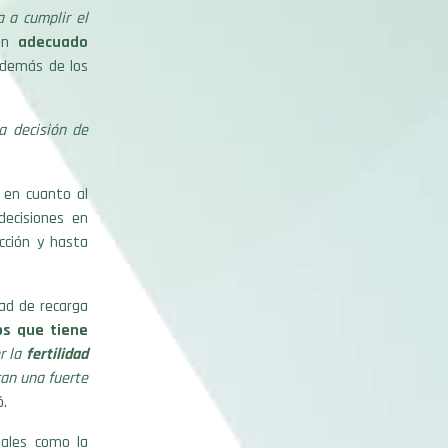
a a cumplir el
 un
adecuado
 además de los
a decisión de
s en cuanto al
decisiones en
cción y hasta
dad de recarga
os que tiene
r la
fertilidad
ran una fuerte
ó.
tales como la