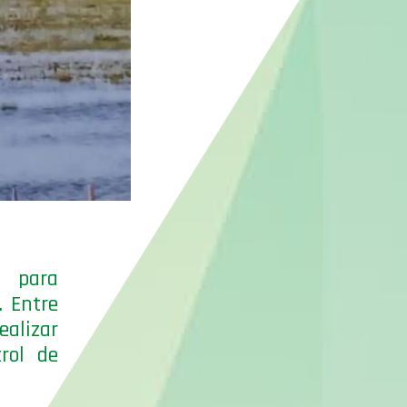
s para
. Entre
alizar
rol de