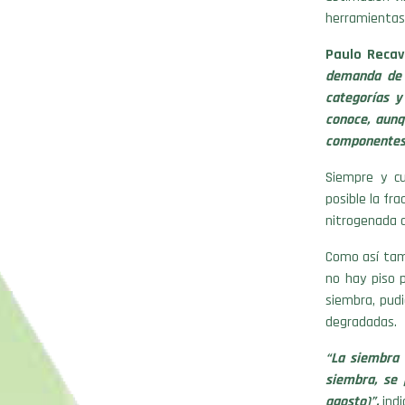
herramientas 
Paulo Recav
demanda de t
categorías y
conoce, aunq
componentes,
Siempre y cu
posible la fra
nitrogenada 
Como así tamb
no hay piso 
siembra, pudi
degradadas.
“La siembra 
siembra, se 
agosto)”,
indi