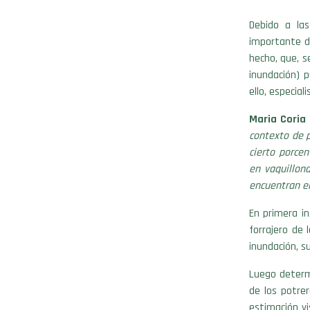
Debido a las
importante de
hecho, que, s
inundación) 
ello, especia
Maria Coria
contexto de 
cierto porce
en vaquillon
encuentran e
En primera in
forrajero de
inundación, su
Luego determ
de los potre
estimación v