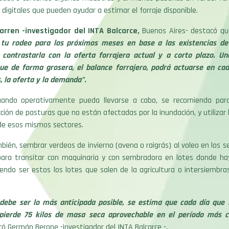
digitales que pueden ayudar a estimar el forraje disponible.
arren -investigador del INTA Balcarce,
Buenos Aires- destacó qu
u rodeo para los próximos meses en base a las existencias de 
 contrastarla con la oferta forrajera actual y a corto plazo. U
ue de forma grosera, el balance forrajero, podrá actuarse en ca
 la oferta y la demanda”.
ando operativamente pueda llevarse a cabo, se recomienda parc
cción de pasturas que no están afectadas por la inundación, y utilizar l
de esos mismos sectores.
ién, sembrar verdeos de invierno (avena o raigrás) al voleo en los 
para transitar con maquinaria y con sembradora en lotes donde hay
endo ser estos los lotes que salen de la agricultura o intersiembr
debe ser lo más anticipada posible, se estima que cada día que
pierde 75 kilos de masa seca aprovechable en el período más c
có Germán Berone -investigador del INTA Balcarce -.