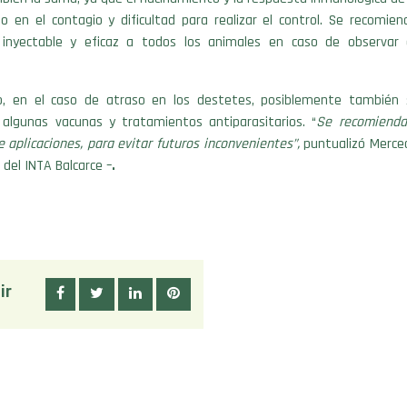
 en el contagio y dificultad para realizar el control. Se recomiend
 inyectable y eficaz a todos los animales en caso de observar 
o, en el caso de atraso en los destetes, posiblemente también 
e algunas vacunas y tratamientos antiparasitarios. “
Se recomienda
 aplicaciones, para evitar futuros inconvenientes”,
puntualizó Merced
 del INTA Balcarce –
.
ir