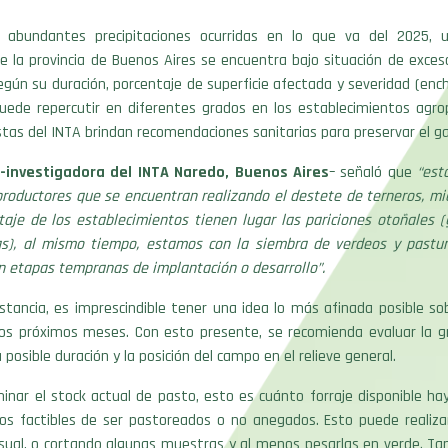
 abundantes precipitaciones ocurridas en lo que va del 2025, u
 la provincia de Buenos Aires se encuentra bajo situación de exceso
egún su duración, porcentaje de superficie afectada y severidad (en
puede repercutir en diferentes grados en los establecimientos agrop
listas del INTA brindan recomendaciones sanitarias para preservar el g
 -investigadora del INTA Naredo, Buenos Aires
– señaló que
“est
productores que se encuentran realizando el destete de terneros, mi
ntaje de los establecimientos tienen lugar las pariciones otoñales 
as), al mismo tiempo, estamos con la siembra de verdeos y pastur
n etapas tempranas de implantación o desarrollo”.
stancia, es imprescindible tener una idea lo más afinada posible so
 los próximos meses. Con esto presente, se recomienda evaluar la g
 posible duración y la posición del campo en el relieve general.
inar el stock actual de pasto, esto es cuánto forraje disponible ha
ros factibles de ser pastoreados o no anegados. Esto puede realiz
isual, o cortando algunas muestras y al menos pesarlas en verde. Ta