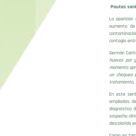
Pautas sani
La aparición
aumento de 
contaminació
contagio entr
Germán Cantó
huevos por 
momento aprop
un chequeo p
tratamiento, e
En este sent
ampliadas, de
diagnóstico 
sospecha clín
descolorido e
Como así tamb