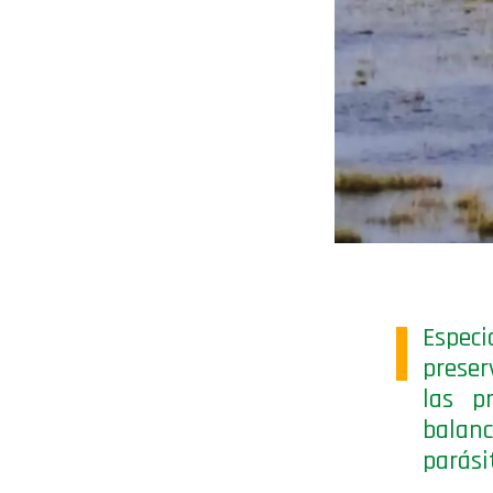
Espec
preser
las p
balanc
parási