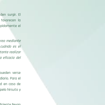
en surgir. El
favorecen la
ápidamente el
oreo mediante
cuándo es el
tante realizar
 eficacia del
ueden verse
iario. Para el
ad en caso de
pelo hirsuto y
iciente llevan