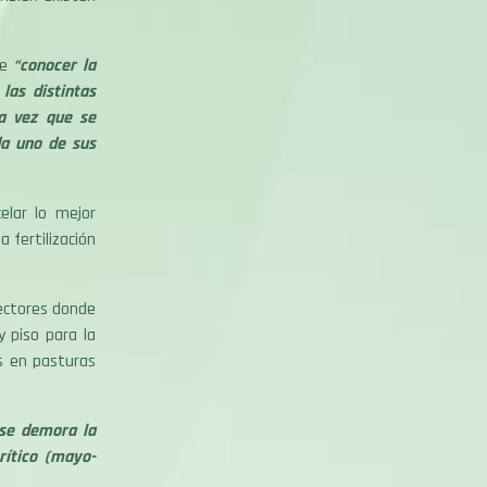
e
“conocer la
las distintas
na vez que se
da uno de sus
elar lo mejor
a fertilización
sectores donde
 piso para la
as en pasturas
 se demora la
rítico (mayo-