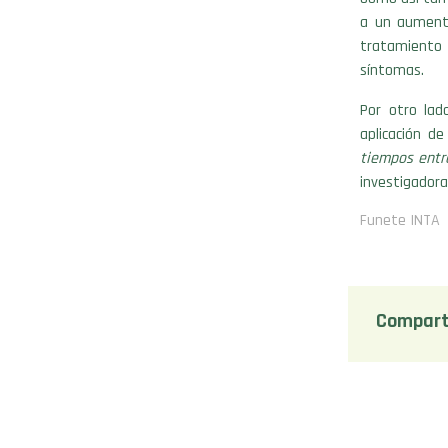
a un aumento
tratamiento
síntomas.
Por otro lad
aplicación d
tiempos entre
investigadora
Funete INTA
Compart