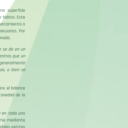
na superficie
 hídrico. Este
charcamiento o
ecuarios. Por
anado.
o se da en un
entras que un
(generalmente
as, o bien se
bre el balance
ravedad de la
y en cada uno
arse mediante
mbién existen