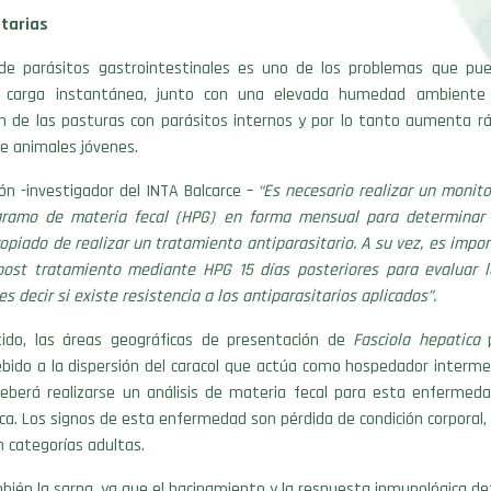
tarias
 de parásitos gastrointestinales es uno de los problemas que pued
carga instantánea, junto con una elevada humedad ambiente 
n de las pasturas con parásitos internos y por lo tanto aumenta r
e animales jóvenes.
n -investigador del INTA Balcarce –
“Es necesario realizar un monit
gramo de materia fecal (HPG) en forma mensual para determinar 
iado de realizar un tratamiento antiparasitario. A su vez, es impor
ost tratamiento mediante HPG 15 días posteriores para evaluar la
s decir si existe resistencia a los antiparasitarios aplicados”.
ido, las áreas geográficas de presentación de
Fasciola hepatica
p
bido a la dispersión del caracol que actúa como hospedador intermed
deberá realizarse un análisis de materia fecal para esta enfermed
ica. Los signos de esta enfermedad son pérdida de condición corporal, 
n categorías adultas.
ién la sarna, ya que el hacinamiento y la respuesta inmunológica def